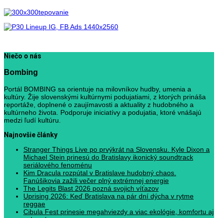
Niečo o nás
Bombing
Portál BOMBING sa orientuje na milovníkov hudby, umenia a
kultúry. Žije slovenskými kultúrnymi podujatiami, z ktorých prináša
reportáže, doplnené o zaujímavosti a aktuality z hudobného a
kultúrneho života. Podporuje iniciatívy a podujatia, ktoré vnášajú
medzi ľudí kultúru.
Najnovšie články
Stranger Things Live po prvýkrát na Slovensku. Kyle Dixon a
Michael Stein prinesú do Bratislavy ikonický soundtrack
seriálového fenoménu
Kim Dracula rozpútal v Bratislave hudobný chaos.
Fanúšikovia zažili večer plný extrémnej energie
The Legits Blast 2026 pozná svojich víťazov
Uprising 2026: Keď Bratislava na pár dní dýcha v rytme
reggae
Cibula Fest prinesie megahviezdy a viac ekológie, komfortu aj