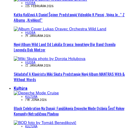
HUDBA
/
25. FEBRUÁRA 2026
Katka Koščová A Daniel Špiner Predstavujú Videoklip K Piesni „Vojna Je…“ Z
Albumu „Krehkosť“
HUDBA
/
9. JANUÁRA 2026
Nový Album Wild Land Od Lukáša Oravca: Inovatívny Big Band Ocenila
Legenda Bob Mintzer
HUDBA
/
2. JANUÁRA 2026
Skladateľ A Klavirista Miki Skuta Predstavuje Nový Album MANTRAS With &
Without Words
Kultúra
KULTÚRA
/
18. JÚNA 2026
Black Celebration Na Dunaji: Fanúšikovia Depeche Mode Oslávia Šesť Rokov
Komunity Netradičnou Plavbou
KULTÚRA