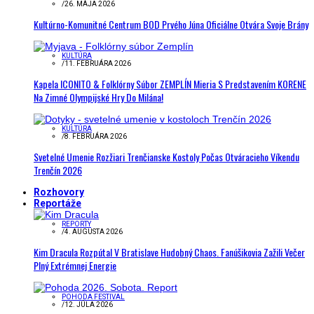
/
26. MÁJA 2026
Kultúrno-Komunitné Centrum BOD Prvého Júna Oficiálne Otvára Svoje Brány
KULTÚRA
/
11. FEBRUÁRA 2026
Kapela ICONITO & Folklórny Súbor ZEMPLÍN Mieria S Predstavením KORENE
Na Zimné Olympijské Hry Do Milána!
KULTÚRA
/
8. FEBRUÁRA 2026
Svetelné Umenie Rozžiari Trenčianske Kostoly Počas Otváracieho Víkendu
Trenčín 2026
Rozhovory
Reportáže
REPORTY
/
4. AUGUSTA 2026
Kim Dracula Rozpútal V Bratislave Hudobný Chaos. Fanúšikovia Zažili Večer
Plný Extrémnej Energie
POHODA FESTIVAL
/
12. JÚLA 2026