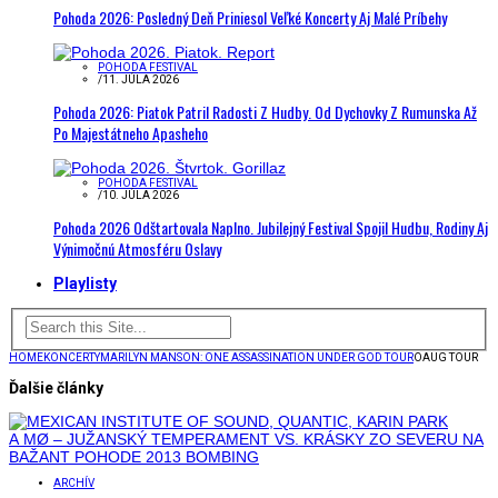
Pohoda 2026: Posledný Deň Priniesol Veľké Koncerty Aj Malé Príbehy
POHODA FESTIVAL
/
11. JÚLA 2026
Pohoda 2026: Piatok Patril Radosti Z Hudby. Od Dychovky Z Rumunska Až
Po Majestátneho Apasheho
POHODA FESTIVAL
/
10. JÚLA 2026
Pohoda 2026 Odštartovala Naplno. Jubilejný Festival Spojil Hudbu, Rodiny Aj
Výnimočnú Atmosféru Oslavy
Playlisty
HOME
KONCERTY
MARILYN MANSON: ONE ASSASSINATION UNDER GOD TOUR
OAUG TOUR
Ďalšie články
ARCHÍV