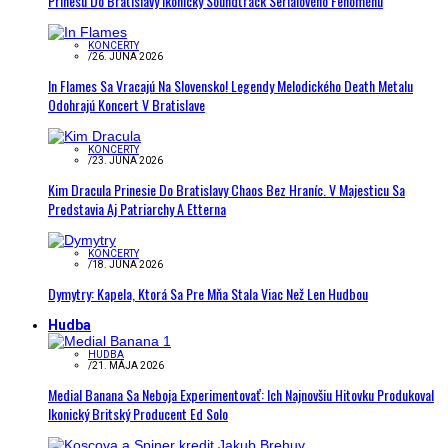
Prinesú Do Bratislavy Ikonický Soundtrack Seriálového Fenoménu
KONCERTY
/
26. JÚNA 2026
In Flames Sa Vracajú Na Slovensko! Legendy Melodického Death Metalu
Odohrajú Koncert V Bratislave
KONCERTY
/
23. JÚNA 2026
Kim Dracula Prinesie Do Bratislavy Chaos Bez Hraníc. V Majesticu Sa
Predstavia Aj Patriarchy A Etterna
KONCERTY
/
18. JÚNA 2026
Dymytry: Kapela, Ktorá Sa Pre Mňa Stala Viac Než Len Hudbou
Hudba
HUDBA
/
21. MÁJA 2026
Medial Banana Sa Neboja Experimentovať: Ich Najnovšiu Hitovku Produkoval
Ikonický Britský Producent Ed Solo