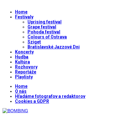
Home
Festivaly
Uprising festival
Grape festival
Pohoda festival
Colours of Ostrava
Sziget
Bratislavské Jazzové Dni
Koncerty
Hudba
Kultúra
Rozhovory
Reportáže
Playlisty
Home
O nás
Hľadáme fotografov a redaktorov
Cookies a GDPR