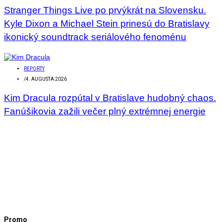
Stranger Things Live po prvýkrát na Slovensku.
Kyle Dixon a Michael Stein prinesú do Bratislavy
ikonický soundtrack seriálového fenoménu
REPORTY
/
4. AUGUSTA 2026
Kim Dracula rozpútal v Bratislave hudobný chaos.
Fanúšikovia zažili večer plný extrémnej energie
Promo