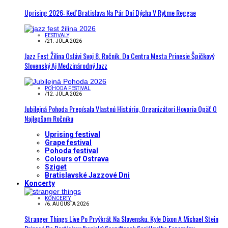
Uprising 2026: Keď Bratislava Na Pár Dní Dýcha V Rytme Reggae
FESTIVALY
/
21. JÚLA 2026
Jazz Fest Žilina Oslávi Svoj 8. Ročník. Do Centra Mesta Prinesie Špičkový
Slovenský Aj Medzinárodný Jazz
POHODA FESTIVAL
/
12. JÚLA 2026
Jubilejná Pohoda Prepísala Vlastnú Históriu, Organizátori Hovoria Opäť O
Najlepšom Ročníku
Uprising festival
Grape festival
Pohoda festival
Colours of Ostrava
Sziget
Bratislavské Jazzové Dni
Koncerty
KONCERTY
/
6. AUGUSTA 2026
Stranger Things Live Po Prvýkrát Na Slovensku. Kyle Dixon A Michael Stein