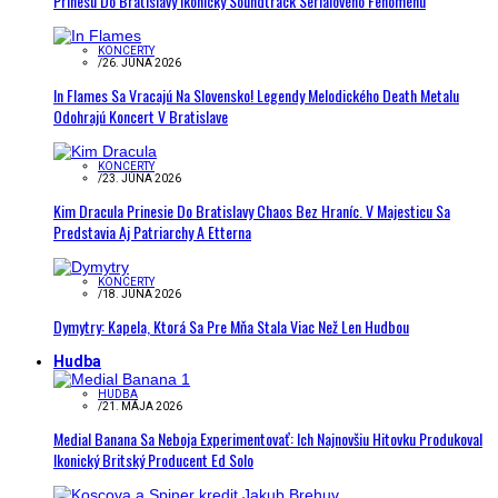
Prinesú Do Bratislavy Ikonický Soundtrack Seriálového Fenoménu
KONCERTY
/
26. JÚNA 2026
In Flames Sa Vracajú Na Slovensko! Legendy Melodického Death Metalu
Odohrajú Koncert V Bratislave
KONCERTY
/
23. JÚNA 2026
Kim Dracula Prinesie Do Bratislavy Chaos Bez Hraníc. V Majesticu Sa
Predstavia Aj Patriarchy A Etterna
KONCERTY
/
18. JÚNA 2026
Dymytry: Kapela, Ktorá Sa Pre Mňa Stala Viac Než Len Hudbou
Hudba
HUDBA
/
21. MÁJA 2026
Medial Banana Sa Neboja Experimentovať: Ich Najnovšiu Hitovku Produkoval
Ikonický Britský Producent Ed Solo