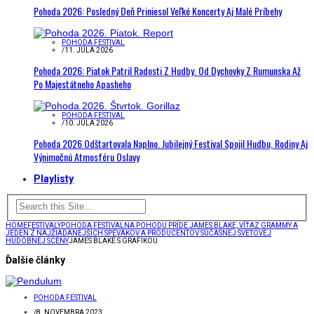
Pohoda 2026: Posledný Deň Priniesol Veľké Koncerty Aj Malé Príbehy
POHODA FESTIVAL
/
11. JÚLA 2026
Pohoda 2026: Piatok Patril Radosti Z Hudby. Od Dychovky Z Rumunska Až
Po Majestátneho Apasheho
POHODA FESTIVAL
/
10. JÚLA 2026
Pohoda 2026 Odštartovala Naplno. Jubilejný Festival Spojil Hudbu, Rodiny Aj
Výnimočnú Atmosféru Oslavy
Playlisty
HOME
FESTIVALY
POHODA FESTIVAL
NA POHODU PRÍDE JAMES BLAKE, VÍŤAZ GRAMMY A
JEDEN Z NAJŽIADANEJŠÍCH SPEVÁKOV A PRODUCENTOV SÚČASNEJ SVETOVEJ
HUDOBNEJ SCÉNY
JAMES BLAKE S GRAFIKOU
Ďalšie články
POHODA FESTIVAL
/
8. NOVEMBRA 2023