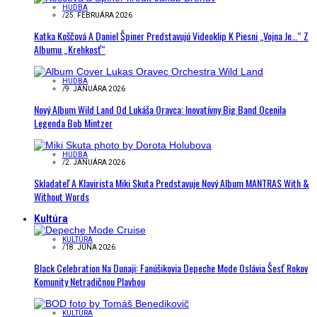
HUDBA
/
25. FEBRUÁRA 2026
Katka Koščová A Daniel Špiner Predstavujú Videoklip K Piesni „Vojna Je…“ Z
Albumu „Krehkosť“
HUDBA
/
9. JANUÁRA 2026
Nový Album Wild Land Od Lukáša Oravca: Inovatívny Big Band Ocenila
Legenda Bob Mintzer
HUDBA
/
2. JANUÁRA 2026
Skladateľ A Klavirista Miki Skuta Predstavuje Nový Album MANTRAS With &
Without Words
Kultúra
KULTÚRA
/
18. JÚNA 2026
Black Celebration Na Dunaji: Fanúšikovia Depeche Mode Oslávia Šesť Rokov
Komunity Netradičnou Plavbou
KULTÚRA