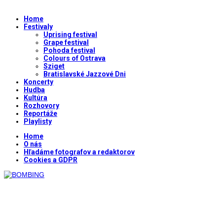
Home
Festivaly
Uprising festival
Grape festival
Pohoda festival
Colours of Ostrava
Sziget
Bratislavské Jazzové Dni
Koncerty
Hudba
Kultúra
Rozhovory
Reportáže
Playlisty
Home
O nás
Hľadáme fotografov a redaktorov
Cookies a GDPR