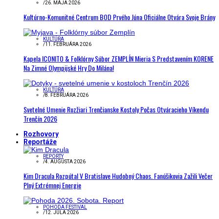
/
26. MÁJA 2026
Kultúrno-Komunitné Centrum BOD Prvého Júna Oficiálne Otvára Svoje Brány
KULTÚRA
/
11. FEBRUÁRA 2026
Kapela ICONITO & Folklórny Súbor ZEMPLÍN Mieria S Predstavením KORENE
Na Zimné Olympijské Hry Do Milána!
KULTÚRA
/
8. FEBRUÁRA 2026
Svetelné Umenie Rozžiari Trenčianske Kostoly Počas Otváracieho Víkendu
Trenčín 2026
Rozhovory
Reportáže
REPORTY
/
4. AUGUSTA 2026
Kim Dracula Rozpútal V Bratislave Hudobný Chaos. Fanúšikovia Zažili Večer
Plný Extrémnej Energie
POHODA FESTIVAL
/
12. JÚLA 2026