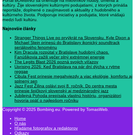
Portál BOMBING sa orientuje na milovníkov hudby, umenia a
kultúry. Žije slovenskými kultúrnymi podujatiami, z ktorých prináša
reportáže, doplnené o zaujímavosti a aktuality z hudobného a
kultúrneho života. Podporuje iniciatívy a podujatia, ktoré vnášajú
medzi ľudí kultúru.
Najnovšie články
Stranger Things Live po prvýkrát na Slovensku. Kyle Dixon a
Michael Stein prinesú do Bratislavy ikonický soundtrack
seriálového fenoménu
Kim Dracula rozpútal v Bratislave hudobný chaos.
Fanúšikovia zažili večer plný extrémnej energie
The Legits Blast 2026 pozná svojich víťazov
Uprising 2026: Keď Bratislava na pár dní dýcha v rytme
reggae
Cibula Fest prinesie megahviezdy a viac ekológie, komfortu aj
splnený sen
Jazz Fest Žilina oslávi svoj 8. ročník. Do centra mesta
prinesie špičkový slovenský aj medzinárodný jazz
Jubilejná Pohoda prepísala vlastnú históriu, organizátori
hovoria opäť o najlepšom ročníku
Copyright © 2025 Bombing.eu. Powered by TomasWeb.
Home
O nás
Hľadáme fotografov a redaktorov
Odkazy