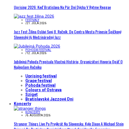
Uprising 2026: Keď Bratislava Na Pár Dní Dýcha V Rytme Reggae
FESTIVALY
/
21. JÚLA 2026
Jazz Fest Žilina Oslávi Svoj 8. Ročník. Do Centra Mesta Prinesie Špičkový
Slovenský Aj Medzinárodný Jazz
POHODA FESTIVAL
/
12. JÚLA 2026
Jubilejná Pohoda Prepísala Vlastnú Históriu, Organizátori Hovoria Opäť O
Najlepšom Ročníku
Uprising festival
Grape festival
Pohoda festival
Colours of Ostrava
Sziget
Bratislavské Jazzové Dni
Koncerty
KONCERTY
/
6. AUGUSTA 2026
Stranger Things Live Po Prvýkrát Na Slovensku. Kyle Dixon A Michael Stein