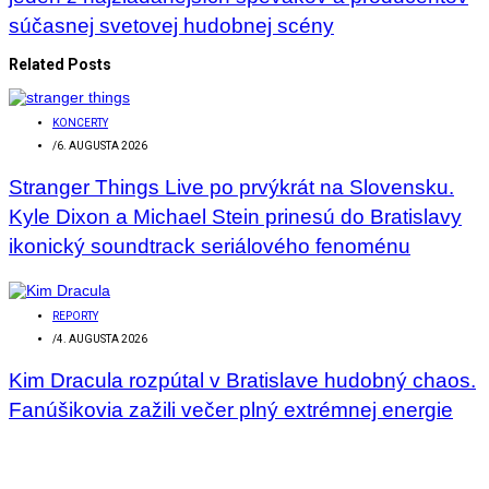
súčasnej svetovej hudobnej scény
Related Posts
KONCERTY
/
6. AUGUSTA 2026
Stranger Things Live po prvýkrát na Slovensku.
Kyle Dixon a Michael Stein prinesú do Bratislavy
ikonický soundtrack seriálového fenoménu
REPORTY
/
4. AUGUSTA 2026
Kim Dracula rozpútal v Bratislave hudobný chaos.
Fanúšikovia zažili večer plný extrémnej energie