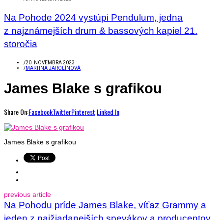
Na Pohode 2024 vystúpi Pendulum, jedna
z najznámejších drum & bassových kapiel 21.
storočia
/
20. NOVEMBRA 2023
/
MARTINA JAROLÍNOVÁ
James Blake s grafikou
Share On:
Facebook
Twitter
Pinterest
Linked In
James Blake s grafikou
previous article
Na Pohodu príde James Blake, víťaz Grammy a
jeden z najžiadanejších spevákov a producentov