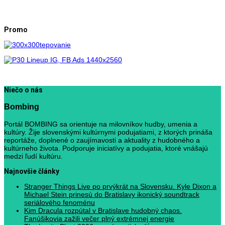
Promo
Niečo o nás
Bombing
Portál BOMBING sa orientuje na milovníkov hudby, umenia a
kultúry. Žije slovenskými kultúrnymi podujatiami, z ktorých prináša
reportáže, doplnené o zaujímavosti a aktuality z hudobného a
kultúrneho života. Podporuje iniciatívy a podujatia, ktoré vnášajú
medzi ľudí kultúru.
Najnovšie články
Stranger Things Live po prvýkrát na Slovensku. Kyle Dixon a
Michael Stein prinesú do Bratislavy ikonický soundtrack
seriálového fenoménu
Kim Dracula rozpútal v Bratislave hudobný chaos.
Fanúšikovia zažili večer plný extrémnej energie