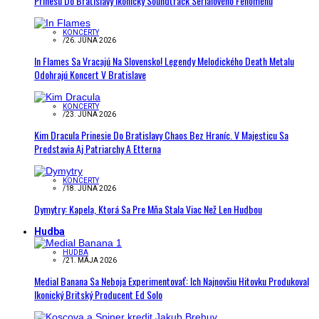
Prinesú Do Bratislavy Ikonický Soundtrack Seriálového Fenoménu
KONCERTY
/
26. JÚNA 2026
In Flames Sa Vracajú Na Slovensko! Legendy Melodického Death Metalu
Odohrajú Koncert V Bratislave
KONCERTY
/
23. JÚNA 2026
Kim Dracula Prinesie Do Bratislavy Chaos Bez Hraníc. V Majesticu Sa
Predstavia Aj Patriarchy A Etterna
KONCERTY
/
18. JÚNA 2026
Dymytry: Kapela, Ktorá Sa Pre Mňa Stala Viac Než Len Hudbou
Hudba
HUDBA
/
21. MÁJA 2026
Medial Banana Sa Neboja Experimentovať: Ich Najnovšiu Hitovku Produkoval
Ikonický Britský Producent Ed Solo