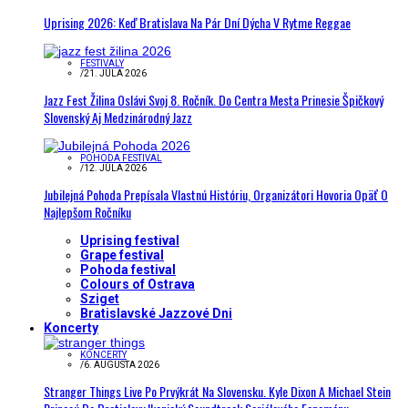
Uprising 2026: Keď Bratislava Na Pár Dní Dýcha V Rytme Reggae
FESTIVALY
/
21. JÚLA 2026
Jazz Fest Žilina Oslávi Svoj 8. Ročník. Do Centra Mesta Prinesie Špičkový
Slovenský Aj Medzinárodný Jazz
POHODA FESTIVAL
/
12. JÚLA 2026
Jubilejná Pohoda Prepísala Vlastnú Históriu, Organizátori Hovoria Opäť O
Najlepšom Ročníku
Uprising festival
Grape festival
Pohoda festival
Colours of Ostrava
Sziget
Bratislavské Jazzové Dni
Koncerty
KONCERTY
/
6. AUGUSTA 2026
Stranger Things Live Po Prvýkrát Na Slovensku. Kyle Dixon A Michael Stein