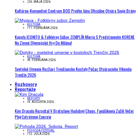
/
26. MÁJA 2026
Kultúrno-Komunitné Centrum BOD Prvého Júna Oficiálne Otvára Svoje Brány
KULTÚRA
/
11. FEBRUÁRA 2026
Kapela ICONITO & Folklórny Súbor ZEMPLÍN Mieria S Predstavením KORENE
Na Zimné Olympijské Hry Do Milána!
KULTÚRA
/
8. FEBRUÁRA 2026
Svetelné Umenie Rozžiari Trenčianske Kostoly Počas Otváracieho Víkendu
Trenčín 2026
Rozhovory
Reportáže
REPORTY
/
4. AUGUSTA 2026
Kim Dracula Rozpútal V Bratislave Hudobný Chaos. Fanúšikovia Zažili Večer
Plný Extrémnej Energie
POHODA FESTIVAL
/
12. JÚLA 2026