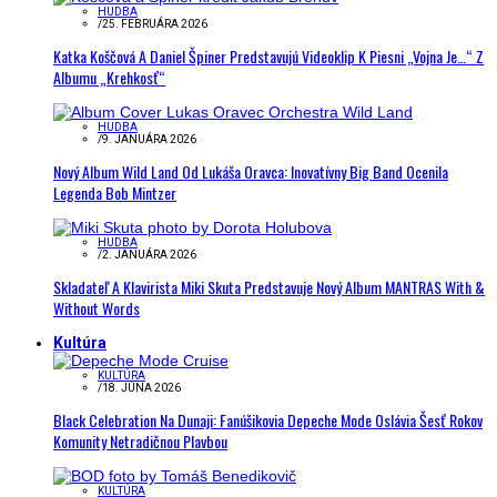
HUDBA
/
25. FEBRUÁRA 2026
Katka Koščová A Daniel Špiner Predstavujú Videoklip K Piesni „Vojna Je…“ Z
Albumu „Krehkosť“
HUDBA
/
9. JANUÁRA 2026
Nový Album Wild Land Od Lukáša Oravca: Inovatívny Big Band Ocenila
Legenda Bob Mintzer
HUDBA
/
2. JANUÁRA 2026
Skladateľ A Klavirista Miki Skuta Predstavuje Nový Album MANTRAS With &
Without Words
Kultúra
KULTÚRA
/
18. JÚNA 2026
Black Celebration Na Dunaji: Fanúšikovia Depeche Mode Oslávia Šesť Rokov
Komunity Netradičnou Plavbou
KULTÚRA