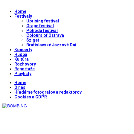
Home
Festivaly
Uprising festival
Grape festival
Pohoda festival
Colours of Ostrava
Sziget
Bratislavské Jazzové Dni
Koncerty
Hudba
Kultúra
Rozhovory
Reportáže
Playlisty
Home
O nás
Hľadáme fotografov a redaktorov
Cookies a GDPR