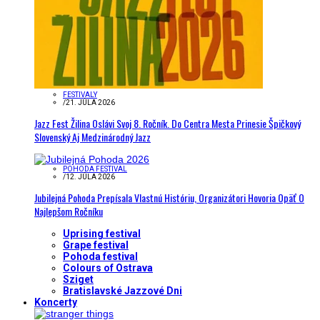
FESTIVALY
/
21. JÚLA 2026
Jazz Fest Žilina Oslávi Svoj 8. Ročník. Do Centra Mesta Prinesie Špičkový
Slovenský Aj Medzinárodný Jazz
POHODA FESTIVAL
/
12. JÚLA 2026
Jubilejná Pohoda Prepísala Vlastnú Históriu, Organizátori Hovoria Opäť O
Najlepšom Ročníku
Uprising festival
Grape festival
Pohoda festival
Colours of Ostrava
Sziget
Bratislavské Jazzové Dni
Koncerty