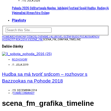
/
10. JÚLA 2026
Pohoda 2026 Odštartovala Naplno. Jubilejný Festival Spojil Hudbu, Rodiny Aj
Výnimočnú Atmosféru Oslavy
Playlisty
HOME
ARCHÍV
IKONY ČESKOSLOVENSKEJ KLUBOVEJ SCÉNY BUDÚ POČAS SVIATKOV
HODNOTIŤ ROK 2014 V SCÉNE_FM.
SCENA_FM_GRAFIKA_TIMELINE
Ďalšie články
ROZHOVORY
/
1. JÚLA 2019
Hudba sa má tvoriť srdcom – rozhovor s
Bazzookas na Pohode 2018
/
19. DECEMBRA 2014
/
TOMÁŠ ORMANDY
scena_fm_grafika_timeline