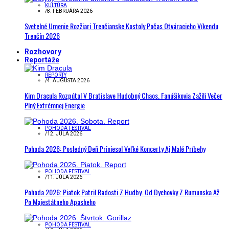
KULTÚRA
/
8. FEBRUÁRA 2026
Svetelné Umenie Rozžiari Trenčianske Kostoly Počas Otváracieho Víkendu
Trenčín 2026
Rozhovory
Reportáže
REPORTY
/
4. AUGUSTA 2026
Kim Dracula Rozpútal V Bratislave Hudobný Chaos. Fanúšikovia Zažili Večer
Plný Extrémnej Energie
POHODA FESTIVAL
/
12. JÚLA 2026
Pohoda 2026: Posledný Deň Priniesol Veľké Koncerty Aj Malé Príbehy
POHODA FESTIVAL
/
11. JÚLA 2026
Pohoda 2026: Piatok Patril Radosti Z Hudby. Od Dychovky Z Rumunska Až
Po Majestátneho Apasheho
POHODA FESTIVAL