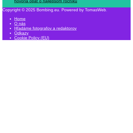
hovoria opäť o najlepšom ročníku
Copyright © 2025 Bombing.eu. Powered by TomasWeb.
Home
O nás
Hľadáme fotografov a redaktorov
Odkazy
Cookie Policy (EU)