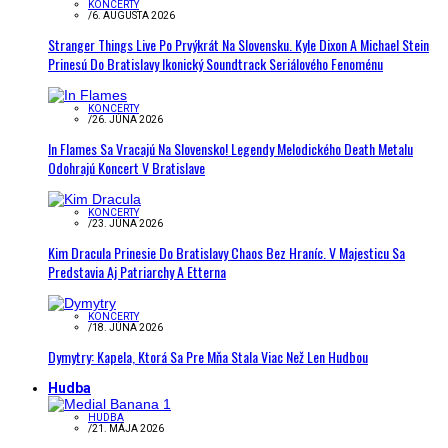
KONCERTY
/
6. AUGUSTA 2026
Stranger Things Live Po Prvýkrát Na Slovensku. Kyle Dixon A Michael Stein
Prinesú Do Bratislavy Ikonický Soundtrack Seriálového Fenoménu
KONCERTY
/
26. JÚNA 2026
In Flames Sa Vracajú Na Slovensko! Legendy Melodického Death Metalu
Odohrajú Koncert V Bratislave
KONCERTY
/
23. JÚNA 2026
Kim Dracula Prinesie Do Bratislavy Chaos Bez Hraníc. V Majesticu Sa
Predstavia Aj Patriarchy A Etterna
KONCERTY
/
18. JÚNA 2026
Dymytry: Kapela, Ktorá Sa Pre Mňa Stala Viac Než Len Hudbou
Hudba
HUDBA
/
21. MÁJA 2026