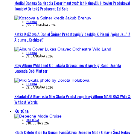
Medial Banana Sa Neboja Experimentovať: Ich Najnovšiu Hitovku Produkoval
Ikonický Britský Producent Ed Solo
HUDBA
/
25. FEBRUÁRA 2026
Katka Koščová A Daniel Špiner Predstavujú Videoklip K Piesni „Vojna Je…“ Z
Albumu „Krehkosť“
HUDBA
/
9. JANUÁRA 2026
Nový Album Wild Land Od Lukáša Oravca: Inovatívny Big Band Ocenila
Legenda Bob Mintzer
HUDBA
/
2. JANUÁRA 2026
Skladateľ A Klavirista Miki Skuta Predstavuje Nový Album MANTRAS With &
Without Words
Kultúra
KULTÚRA
/
18. JÚNA 2026
Black Celebration Na Dunaji: Fanúšikovia Depeche Mode Oslávia Šesť Rokov