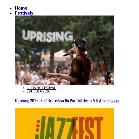
Home
Festivaly
UPRISING FESTIVAL
/
24. JÚLA 2026
Uprising 2026: Keď Bratislava Na Pár Dní Dýcha V Rytme Reggae