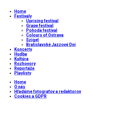
Home
Festivaly
Uprising festival
Grape festival
Pohoda festival
Colours of Ostrava
Sziget
Bratislavské Jazzové Dni
Koncerty
Hudba
Kultúra
Rozhovory
Reportáže
Playlisty
Home
O nás
Hľadáme fotografov a redaktorov
Cookies a GDPR