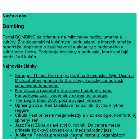
Niečo o nás
Bombing
Portál BOMBING sa orientuje na milovníkov hudby, umenia a
kultúry. Žije slovenskými kultúrnymi podujatiami, z ktorých prináša
reportáže, doplnené o zaujímavosti a aktuality z hudobného a
kultúrneho života. Podporuje iniciatívy a podujatia, ktoré vnášajú
medzi ľudí kultúru.
Najnovšie články
Stranger Things Live po prvýkrát na Slovensku. Kyle Dixon a
Michael Stein prinesú do Bratislavy ikonický soundtrack
seriálového fenoménu
Kim Dracula rozpútal v Bratislave hudobný chaos.
Fanúšikovia zažili večer plný extrémnej energie
The Legits Blast 2026 pozná svojich víťazov
Uprising 2026: Keď Bratislava na pár dní dýcha v rytme
reggae
Cibula Fest prinesie megahviezdy a viac ekológie, komfortu aj
splnený sen
Jazz Fest Žilina oslávi svoj 8. ročník. Do centra mesta
prinesie špičkový slovenský aj medzinárodný jazz
Jubilejná Pohoda prepísala vlastnú históriu, organizátori