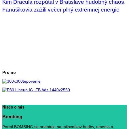
Kim Dracula rozpútal v Bratislave hudobný chaos.
Fanúšikovia zažili večer plný extrémnej energie
Promo
Niečo o nás
Bombing
Portál BOMBING sa orientuje na milovníkov hudby, umenia a