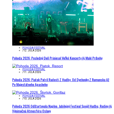
POHODA FESTIVAL
/
12. JÚLA 2026
Pohoda 2026: Posledný Deň Priniesol Veľké Koncerty Aj Malé Príbehy
POHODA FESTIVAL
/
11. JÚLA 2026
Pohoda 2026: Piatok Patril Radosti Z Hudby. Od Dychovky Z Rumunska Až
Po Majestátneho Apasheho
POHODA FESTIVAL
/
10. JÚLA 2026
Pohoda 2026 Odštartovala Naplno. Jubilejný Festival Spojil Hudbu, Rodiny Aj
Výnimočnú Atmosféru Oslavy