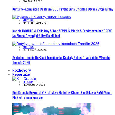
/
26. MÁJA 2026
Kultúrno-Komunitné Centrum BOD Prvého Júna Oficiálne Otvára Svoje Brány
KULTÚRA
/
11. FEBRUÁRA 2026
Kapela ICONITO & Folklórny Súbor ZEMPLÍN Mieria S Predstavením KORENE
Na Zimné Olympijské Hry Do Milána!
KULTÚRA
/
8. FEBRUÁRA 2026
Svetelné Umenie Rozžiari Trenčianske Kostoly Počas Otváracieho Víkendu
Trenčín 2026
Rozhovory
Reportáže
REPORTY
/
4. AUGUSTA 2026
Kim Dracula Rozpútal V Bratislave Hudobný Chaos. Fanúšikovia Zažili Večer
Plný Extrémnej Energie