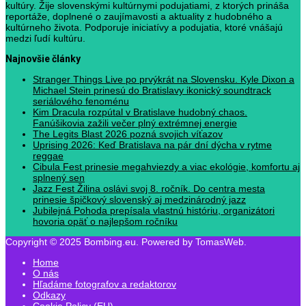
kultúry. Žije slovenskými kultúrnymi podujatiami, z ktorých prináša
reportáže, doplnené o zaujímavosti a aktuality z hudobného a
kultúrneho života. Podporuje iniciatívy a podujatia, ktoré vnášajú
medzi ľudí kultúru.
Najnovšie články
Stranger Things Live po prvýkrát na Slovensku. Kyle Dixon a
Michael Stein prinesú do Bratislavy ikonický soundtrack
seriálového fenoménu
Kim Dracula rozpútal v Bratislave hudobný chaos.
Fanúšikovia zažili večer plný extrémnej energie
The Legits Blast 2026 pozná svojich víťazov
Uprising 2026: Keď Bratislava na pár dní dýcha v rytme
reggae
Cibula Fest prinesie megahviezdy a viac ekológie, komfortu aj
splnený sen
Jazz Fest Žilina oslávi svoj 8. ročník. Do centra mesta
prinesie špičkový slovenský aj medzinárodný jazz
Jubilejná Pohoda prepísala vlastnú históriu, organizátori
hovoria opäť o najlepšom ročníku
Copyright © 2025 Bombing.eu. Powered by TomasWeb.
Home
O nás
Hľadáme fotografov a redaktorov
Odkazy
Cookie Policy (EU)