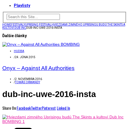
Playlisty
HOME
FESTIVALY
UPRISING FESTIVAL
HVIEZDAMI ZIMNÉHO UPRISINGU BUDÚ THE SKINTS A
KULTOVÍ DUB INC
DUB-INC-UWE-2016-INSTA
Ďalšie články
HUDBA
/
24. JÚNA 2015
Onyx – Against All Authorities
/
2. NOVEMBRA 2016
/
TOMÁŠ ORMANDY
dub-inc-uwe-2016-insta
Share On:
Facebook
Twitter
Pinterest
Linked In