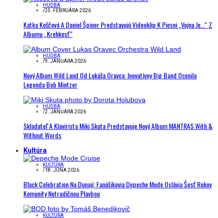
HUDBA
/
25. FEBRUÁRA 2026
Katka Koščová A Daniel Špiner Predstavujú Videoklip K Piesni „Vojna Je…“ Z
Albumu „Krehkosť“
HUDBA
/
9. JANUÁRA 2026
Nový Album Wild Land Od Lukáša Oravca: Inovatívny Big Band Ocenila
Legenda Bob Mintzer
HUDBA
/
2. JANUÁRA 2026
Skladateľ A Klavirista Miki Skuta Predstavuje Nový Album MANTRAS With &
Without Words
Kultúra
KULTÚRA
/
18. JÚNA 2026
Black Celebration Na Dunaji: Fanúšikovia Depeche Mode Oslávia Šesť Rokov
Komunity Netradičnou Plavbou
KULTÚRA