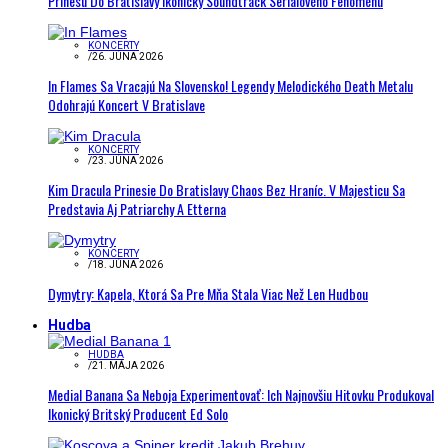
Prinesú Do Bratislavy Ikonický Soundtrack Seriálového Fenoménu
KONCERTY
/
26. JÚNA 2026
In Flames Sa Vracajú Na Slovensko! Legendy Melodického Death Metalu
Odohrajú Koncert V Bratislave
KONCERTY
/
23. JÚNA 2026
Kim Dracula Prinesie Do Bratislavy Chaos Bez Hraníc. V Majesticu Sa
Predstavia Aj Patriarchy A Etterna
KONCERTY
/
18. JÚNA 2026
Dymytry: Kapela, Ktorá Sa Pre Mňa Stala Viac Než Len Hudbou
Hudba
HUDBA
/
21. MÁJA 2026
Medial Banana Sa Neboja Experimentovať: Ich Najnovšiu Hitovku Produkoval
Ikonický Britský Producent Ed Solo