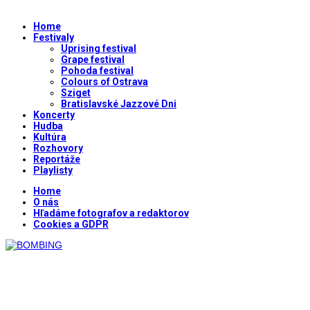
Home
Festivaly
Uprising festival
Grape festival
Pohoda festival
Colours of Ostrava
Sziget
Bratislavské Jazzové Dni
Koncerty
Hudba
Kultúra
Rozhovory
Reportáže
Playlisty
Home
O nás
Hľadáme fotografov a redaktorov
Cookies a GDPR