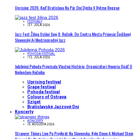
Uprising 2026: Keď Bratislava Na Pár Dní Dýcha V Rytme Reggae
FESTIVALY
/
21. JÚLA 2026
Jazz Fest Žilina Oslávi Svoj 8. Ročník. Do Centra Mesta Prinesie Špičkový
Slovenský Aj Medzinárodný Jazz
POHODA FESTIVAL
/
12. JÚLA 2026
Jubilejná Pohoda Prepísala Vlastnú Históriu, Organizátori Hovoria Opäť O
Najlepšom Ročníku
Uprising festival
Grape festival
Pohoda festival
Colours of Ostrava
Sziget
Bratislavské Jazzové Dni
Koncerty
KONCERTY
/
6. AUGUSTA 2026
Stranger Things Live Po Prvýkrát Na Slovensku. Kyle Dixon A Michael Stein