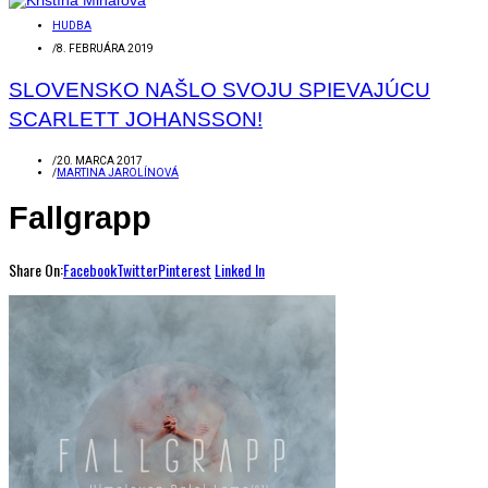
HUDBA
/
8. FEBRUÁRA 2019
SLOVENSKO NAŠLO SVOJU SPIEVAJÚCU
SCARLETT JOHANSSON!
/
20. MARCA 2017
/
MARTINA JAROLÍNOVÁ
Fallgrapp
Share On:
Facebook
Twitter
Pinterest
Linked In