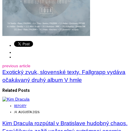
previous article
Exotický zvuk, slovenské texty. Fallgrapp vydáva
očakávaný druhý album V hmle
Related Posts
REPORTY
/
4. AUGUSTA 2026
Kim Dracula rozpútal v Bratislave hudobný chaos.