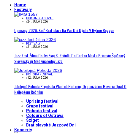
Home
Festivaly
UPRISING FESTIVAL
/
24. JÚLA 2026
Uprising 2026: Keď Bratislava Na Pár Dní Dýcha V Rytme Reggae
FESTIVALY
/
21. JÚLA 2026
Jazz Fest Žilina Oslávi Svoj 8. Ročník. Do Centra Mesta Prinesie Špičkový
Slovenský Aj Medzinárodný Jazz
POHODA FESTIVAL
/
12. JÚLA 2026
Jubilejná Pohoda Prepísala Vlastnú Históriu, Organizátori Hovoria Opäť O
Najlepšom Ročníku
Uprising festival
Grape festival
Pohoda festival
Colours of Ostrava
Sziget
Bratislavské Jazzové Dni
Koncerty