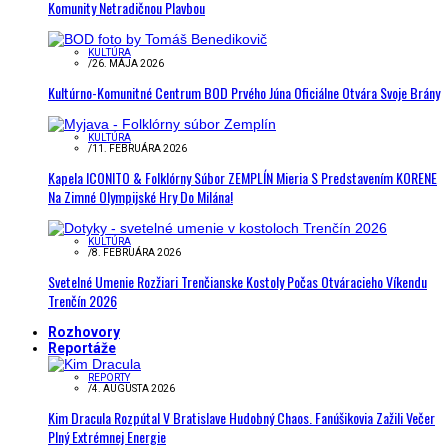
Komunity Netradičnou Plavbou
KULTÚRA
/
26. MÁJA 2026
Kultúrno-Komunitné Centrum BOD Prvého Júna Oficiálne Otvára Svoje Brány
KULTÚRA
/
11. FEBRUÁRA 2026
Kapela ICONITO & Folklórny Súbor ZEMPLÍN Mieria S Predstavením KORENE
Na Zimné Olympijské Hry Do Milána!
KULTÚRA
/
8. FEBRUÁRA 2026
Svetelné Umenie Rozžiari Trenčianske Kostoly Počas Otváracieho Víkendu
Trenčín 2026
Rozhovory
Reportáže
REPORTY
/
4. AUGUSTA 2026
Kim Dracula Rozpútal V Bratislave Hudobný Chaos. Fanúšikovia Zažili Večer
Plný Extrémnej Energie