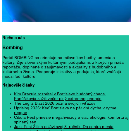
Niečo o nás
Bombing
Portál BOMBING sa orientuje na milovníkov hudby, umenia a
kultúry. Žije slovenskými kultúrnymi podujatiami, z ktorých prináša
reportáže, doplnené o zaujímavosti a aktuality z hudobného a
kultúrneho života. Podporuje iniciatívy a podujatia, ktoré vnášajú
medzi ľudí kultúru.
Najnovšie články
Kim Dracula rozpútal v Bratislave hudobný chaos.
Fanúšikovia zažili večer plný extrémnej energie
The Legits Blast 2026 pozná svojich víťazov
Uprising 2026: Keď Bratislava na pár dní dýcha v rytme
reggae
Cibula Fest prinesie megahviezdy a viac ekológie, komfortu aj
splnený sen
Jazz Fest Žilina oslávi svoj 8. ročník. Do centra mesta