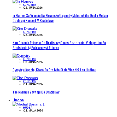
KONCERTY
/
26. JÚNA 2026
In Flames Sa Vracajú Na Slovensko! Legendy Melodického Death Metalu
Odohrajú Koncert V Bratislave
KONCERTY
/
23. JÚNA 2026
Kim Dracula Prinesie Do Bratislavy Chaos Bez Hraníc. V Majesticu Sa
Predstavia Aj Patriarchy A Etterna
KONCERTY
/
18. JÚNA 2026
Dymytry: Kapela, Ktorá Sa Pre Mňa Stala Viac Než Len Hudbou
KONCERTY
/
11. JÚNA 2026
The Rasmus Zavítajú Do Bratislavy
Hudba
HUDBA
/
21. MÁJA 2026