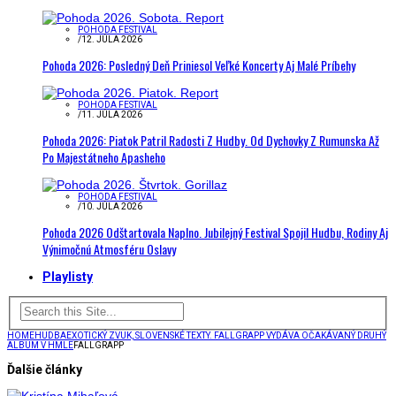
POHODA FESTIVAL
/
12. JÚLA 2026
Pohoda 2026: Posledný Deň Priniesol Veľké Koncerty Aj Malé Príbehy
POHODA FESTIVAL
/
11. JÚLA 2026
Pohoda 2026: Piatok Patril Radosti Z Hudby. Od Dychovky Z Rumunska Až
Po Majestátneho Apasheho
POHODA FESTIVAL
/
10. JÚLA 2026
Pohoda 2026 Odštartovala Naplno. Jubilejný Festival Spojil Hudbu, Rodiny Aj
Výnimočnú Atmosféru Oslavy
Playlisty
HOME
HUDBA
EXOTICKÝ ZVUK, SLOVENSKÉ TEXTY. FALLGRAPP VYDÁVA OČAKÁVANÝ DRUHÝ
ALBUM V HMLE
FALLGRAPP
Ďalšie články