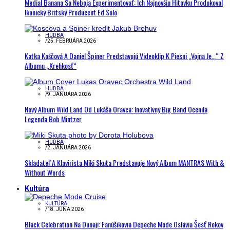
Medial Banana Sa Neboja Experimentovať: Ich Najnovšiu Hitovku Produkoval
Ikonický Britský Producent Ed Solo
HUDBA
/
25. FEBRUÁRA 2026
Katka Koščová A Daniel Špiner Predstavujú Videoklip K Piesni „Vojna Je…“ Z
Albumu „Krehkosť“
HUDBA
/
9. JANUÁRA 2026
Nový Album Wild Land Od Lukáša Oravca: Inovatívny Big Band Ocenila
Legenda Bob Mintzer
HUDBA
/
2. JANUÁRA 2026
Skladateľ A Klavirista Miki Skuta Predstavuje Nový Album MANTRAS With &
Without Words
Kultúra
KULTÚRA
/
18. JÚNA 2026
Black Celebration Na Dunaji: Fanúšikovia Depeche Mode Oslávia Šesť Rokov