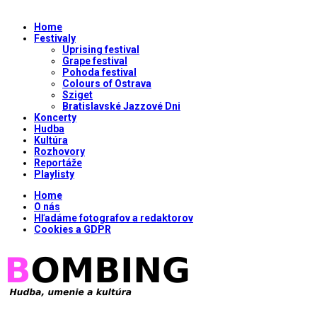
Home
Festivaly
Uprising festival
Grape festival
Pohoda festival
Colours of Ostrava
Sziget
Bratislavské Jazzové Dni
Koncerty
Hudba
Kultúra
Rozhovory
Reportáže
Playlisty
Home
O nás
Hľadáme fotografov a redaktorov
Cookies a GDPR