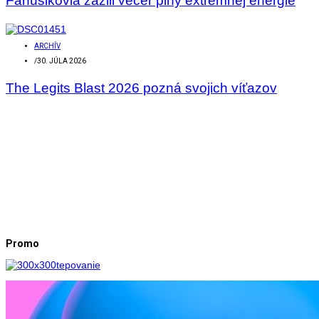
Fanúšikovia zažili večer plný extrémnej energie
ARCHÍV
/
30. JÚLA 2026
The Legits Blast 2026 pozná svojich víťazov
Promo