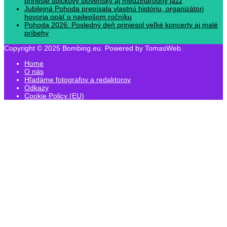
prinesie špičkový slovenský aj medzinárodný jazz
Jubilejná Pohoda prepísala vlastnú históriu, organizátori
hovoria opäť o najlepšom ročníku
Pohoda 2026: Posledný deň priniesol veľké koncerty aj malé
príbehy
Copyright © 2025 Bombing.eu. Powered by TomasWeb.
Home
O nás
Hľadáme fotografov a redaktorov
Odkazy
Cookie Policy (EU)