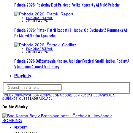
Pohoda 2026: Posledný Deň Priniesol Veľké Koncerty Aj Malé Príbehy
POHODA FESTIVAL
/
11. JÚLA 2026
Pohoda 2026: Piatok Patril Radosti Z Hudby. Od Dychovky Z Rumunska Až
Po Majestátneho Apasheho
POHODA FESTIVAL
/
10. JÚLA 2026
Pohoda 2026 Odštartovala Naplno. Jubilejný Festival Spojil Hudbu, Rodiny Aj
Výnimočnú Atmosféru Oslavy
Playlisty
HOME
FESTIVALY
POHODA FESTIVAL
DOMA DOBRE: DEŇ, KEĎ SA HUDBA SPOJILA
S ĽUDSKOSŤOU
BEZ LADU A SKLADU
Ďalšie články
REPORTY