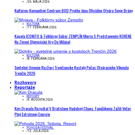
/
26. MÁJA 2026
Kultúrno-Komunitné Centrum BOD Prvého Júna Oficiálne Otvára Svoje Brány
KULTÚRA
/
11. FEBRUÁRA 2026
Kapela ICONITO & Folklórny Súbor ZEMPLÍN Mieria S Predstavením KORENE
Na Zimné Olympijské Hry Do Milána!
KULTÚRA
/
8. FEBRUÁRA 2026
Svetelné Umenie Rozžiari Trenčianske Kostoly Počas Otváracieho Víkendu
Trenčín 2026
Rozhovory
Reportáže
REPORTY
/
4. AUGUSTA 2026
Kim Dracula Rozpútal V Bratislave Hudobný Chaos. Fanúšikovia Zažili Večer
Plný Extrémnej Energie
POHODA FESTIVAL
/
12. JÚLA 2026