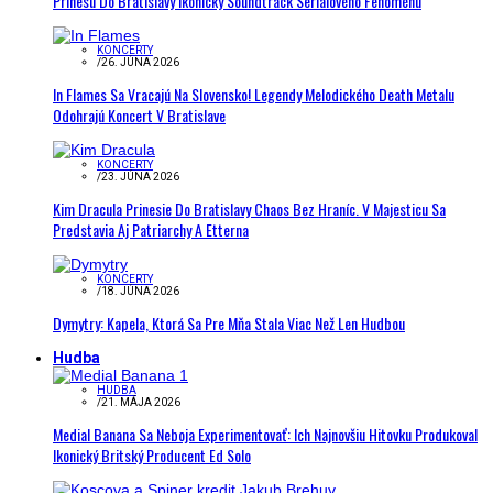
Prinesú Do Bratislavy Ikonický Soundtrack Seriálového Fenoménu
KONCERTY
/
26. JÚNA 2026
In Flames Sa Vracajú Na Slovensko! Legendy Melodického Death Metalu
Odohrajú Koncert V Bratislave
KONCERTY
/
23. JÚNA 2026
Kim Dracula Prinesie Do Bratislavy Chaos Bez Hraníc. V Majesticu Sa
Predstavia Aj Patriarchy A Etterna
KONCERTY
/
18. JÚNA 2026
Dymytry: Kapela, Ktorá Sa Pre Mňa Stala Viac Než Len Hudbou
Hudba
HUDBA
/
21. MÁJA 2026
Medial Banana Sa Neboja Experimentovať: Ich Najnovšiu Hitovku Produkoval
Ikonický Britský Producent Ed Solo