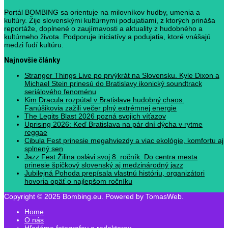
Portál BOMBING sa orientuje na milovníkov hudby, umenia a
kultúry. Žije slovenskými kultúrnymi podujatiami, z ktorých prináša
reportáže, doplnené o zaujímavosti a aktuality z hudobného a
kultúrneho života. Podporuje iniciatívy a podujatia, ktoré vnášajú
medzi ľudí kultúru.
Najnovšie články
Stranger Things Live po prvýkrát na Slovensku. Kyle Dixon a
Michael Stein prinesú do Bratislavy ikonický soundtrack
seriálového fenoménu
Kim Dracula rozpútal v Bratislave hudobný chaos.
Fanúšikovia zažili večer plný extrémnej energie
The Legits Blast 2026 pozná svojich víťazov
Uprising 2026: Keď Bratislava na pár dní dýcha v rytme
reggae
Cibula Fest prinesie megahviezdy a viac ekológie, komfortu aj
splnený sen
Jazz Fest Žilina oslávi svoj 8. ročník. Do centra mesta
prinesie špičkový slovenský aj medzinárodný jazz
Jubilejná Pohoda prepísala vlastnú históriu, organizátori
hovoria opäť o najlepšom ročníku
Copyright © 2025 Bombing.eu. Powered by TomasWeb.
Home
O nás
Hľadáme fotografov a redaktorov