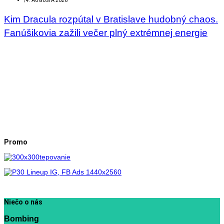
/
4. AUGUSTA 2026
Kim Dracula rozpútal v Bratislave hudobný chaos.
Fanúšikovia zažili večer plný extrémnej energie
Promo
Niečo o nás
Bombing