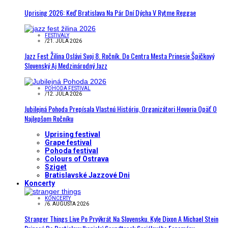
Uprising 2026: Keď Bratislava Na Pár Dní Dýcha V Rytme Reggae
FESTIVALY
/
21. JÚLA 2026
Jazz Fest Žilina Oslávi Svoj 8. Ročník. Do Centra Mesta Prinesie Špičkový
Slovenský Aj Medzinárodný Jazz
POHODA FESTIVAL
/
12. JÚLA 2026
Jubilejná Pohoda Prepísala Vlastnú Históriu, Organizátori Hovoria Opäť O
Najlepšom Ročníku
Uprising festival
Grape festival
Pohoda festival
Colours of Ostrava
Sziget
Bratislavské Jazzové Dni
Koncerty
KONCERTY
/
6. AUGUSTA 2026
Stranger Things Live Po Prvýkrát Na Slovensku. Kyle Dixon A Michael Stein