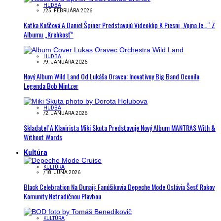
HUDBA
/
25. FEBRUÁRA 2026
Katka Koščová A Daniel Špiner Predstavujú Videoklip K Piesni „Vojna Je…“ Z
Albumu „Krehkosť“
HUDBA
/
9. JANUÁRA 2026
Nový Album Wild Land Od Lukáša Oravca: Inovatívny Big Band Ocenila
Legenda Bob Mintzer
HUDBA
/
2. JANUÁRA 2026
Skladateľ A Klavirista Miki Skuta Predstavuje Nový Album MANTRAS With &
Without Words
Kultúra
KULTÚRA
/
18. JÚNA 2026
Black Celebration Na Dunaji: Fanúšikovia Depeche Mode Oslávia Šesť Rokov
Komunity Netradičnou Plavbou
KULTÚRA