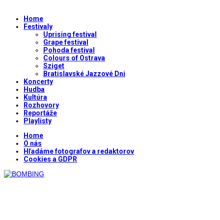
Home
Festivaly
Uprising festival
Grape festival
Pohoda festival
Colours of Ostrava
Sziget
Bratislavské Jazzové Dni
Koncerty
Hudba
Kultúra
Rozhovory
Reportáže
Playlisty
Home
O nás
Hľadáme fotografov a redaktorov
Cookies a GDPR