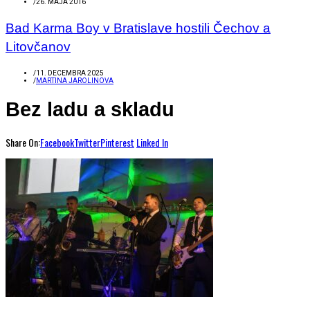
/
26. MÁJA 2016
Bad Karma Boy v Bratislave hostili Čechov a
Litovčanov
/
11. DECEMBRA 2025
/
MARTINA JAROLINOVA
Bez ladu a skladu
Share On:
Facebook
Twitter
Pinterest
Linked In