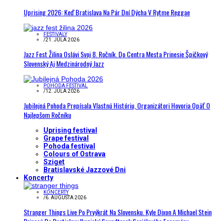
Uprising 2026: Keď Bratislava Na Pár Dní Dýcha V Rytme Reggae
FESTIVALY
/
21. JÚLA 2026
Jazz Fest Žilina Oslávi Svoj 8. Ročník. Do Centra Mesta Prinesie Špičkový
Slovenský Aj Medzinárodný Jazz
POHODA FESTIVAL
/
12. JÚLA 2026
Jubilejná Pohoda Prepísala Vlastnú Históriu, Organizátori Hovoria Opäť O
Najlepšom Ročníku
Uprising festival
Grape festival
Pohoda festival
Colours of Ostrava
Sziget
Bratislavské Jazzové Dni
Koncerty
KONCERTY
/
6. AUGUSTA 2026
Stranger Things Live Po Prvýkrát Na Slovensku. Kyle Dixon A Michael Stein