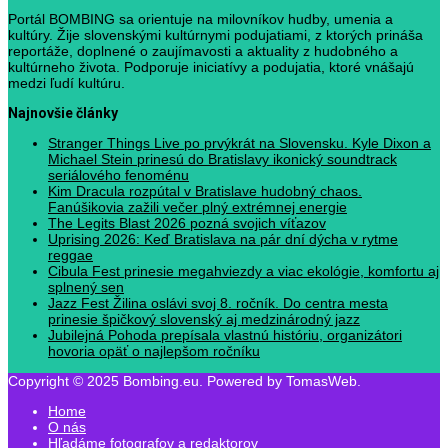
Portál BOMBING sa orientuje na milovníkov hudby, umenia a
kultúry. Žije slovenskými kultúrnymi podujatiami, z ktorých prináša
reportáže, doplnené o zaujímavosti a aktuality z hudobného a
kultúrneho života. Podporuje iniciatívy a podujatia, ktoré vnášajú
medzi ľudí kultúru.
Najnovšie články
Stranger Things Live po prvýkrát na Slovensku. Kyle Dixon a
Michael Stein prinesú do Bratislavy ikonický soundtrack
seriálového fenoménu
Kim Dracula rozpútal v Bratislave hudobný chaos.
Fanúšikovia zažili večer plný extrémnej energie
The Legits Blast 2026 pozná svojich víťazov
Uprising 2026: Keď Bratislava na pár dní dýcha v rytme
reggae
Cibula Fest prinesie megahviezdy a viac ekológie, komfortu aj
splnený sen
Jazz Fest Žilina oslávi svoj 8. ročník. Do centra mesta
prinesie špičkový slovenský aj medzinárodný jazz
Jubilejná Pohoda prepísala vlastnú históriu, organizátori
hovoria opäť o najlepšom ročníku
Copyright © 2025 Bombing.eu. Powered by TomasWeb.
Home
O nás
Hľadáme fotografov a redaktorov