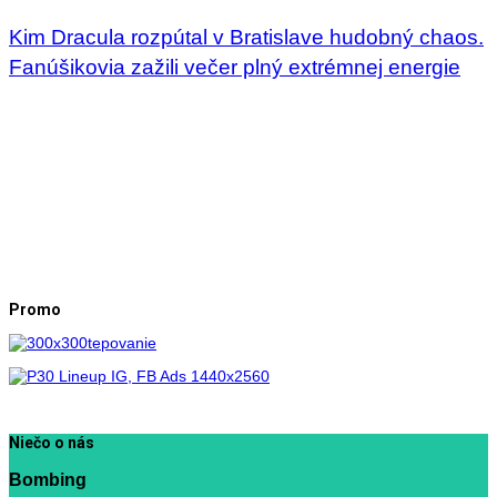
Kim Dracula rozpútal v Bratislave hudobný chaos.
Fanúšikovia zažili večer plný extrémnej energie
Promo
Niečo o nás
Bombing