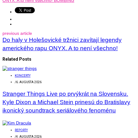
previous article
Do haly v Holešovické tržnici zavítají legendy
amerického rapu ONYX. A to není všechno!
Related Posts
KONCERTY
/
6. AUGUSTA 2026
Stranger Things Live po prvýkrát na Slovensku.
Kyle Dixon a Michael Stein prinesú do Bratislavy
ikonický soundtrack seriálového fenoménu
REPORTY
/
4. AUGUSTA 2026