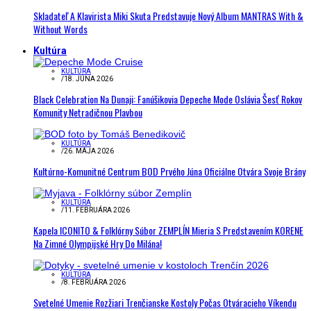
Skladateľ A Klavirista Miki Skuta Predstavuje Nový Album MANTRAS With &
Without Words
Kultúra
KULTÚRA
/
18. JÚNA 2026
Black Celebration Na Dunaji: Fanúšikovia Depeche Mode Oslávia Šesť Rokov
Komunity Netradičnou Plavbou
KULTÚRA
/
26. MÁJA 2026
Kultúrno-Komunitné Centrum BOD Prvého Júna Oficiálne Otvára Svoje Brány
KULTÚRA
/
11. FEBRUÁRA 2026
Kapela ICONITO & Folklórny Súbor ZEMPLÍN Mieria S Predstavením KORENE
Na Zimné Olympijské Hry Do Milána!
KULTÚRA
/
8. FEBRUÁRA 2026
Svetelné Umenie Rozžiari Trenčianske Kostoly Počas Otváracieho Víkendu