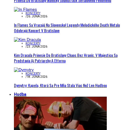
Prinesú Do Bratislavy Ikonický Soundtrack Seriálového Fenoménu
KONCERTY
/
26. JÚNA 2026
In Flames Sa Vracajú Na Slovensko! Legendy Melodického Death Metalu
Odohrajú Koncert V Bratislave
KONCERTY
/
23. JÚNA 2026
Kim Dracula Prinesie Do Bratislavy Chaos Bez Hraníc. V Majesticu Sa
Predstavia Aj Patriarchy A Etterna
KONCERTY
/
18. JÚNA 2026
Dymytry: Kapela, Ktorá Sa Pre Mňa Stala Viac Než Len Hudbou
Hudba