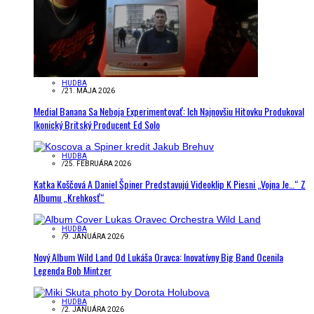
HUDBA
/
21. MÁJA 2026
Medial Banana Sa Neboja Experimentovať: Ich Najnovšiu Hitovku Produkoval
Ikonický Britský Producent Ed Solo
HUDBA
/
25. FEBRUÁRA 2026
Katka Koščová A Daniel Špiner Predstavujú Videoklip K Piesni „Vojna Je…“ Z
Albumu „Krehkosť“
HUDBA
/
9. JANUÁRA 2026
Nový Album Wild Land Od Lukáša Oravca: Inovatívny Big Band Ocenila
Legenda Bob Mintzer
HUDBA
/
2. JANUÁRA 2026