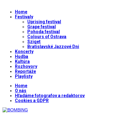
Home
Festivaly
Uprising festival
Grape festival
Pohoda festival
Colours of Ostrava
Sziget
Bratislavské Jazzové Dni
Koncerty
Hudba
Kultúra
Rozhovory
Reportáže
Playlisty
Home
O nás
Hľadáme fotografov a redaktorov
Cookies a GDPR