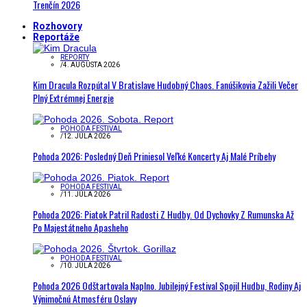
Trenčín 2026
Rozhovory
Reportáže
REPORTY
/
4. AUGUSTA 2026
Kim Dracula Rozpútal V Bratislave Hudobný Chaos. Fanúšikovia Zažili Večer
Plný Extrémnej Energie
POHODA FESTIVAL
/
12. JÚLA 2026
Pohoda 2026: Posledný Deň Priniesol Veľké Koncerty Aj Malé Príbehy
POHODA FESTIVAL
/
11. JÚLA 2026
Pohoda 2026: Piatok Patril Radosti Z Hudby. Od Dychovky Z Rumunska Až
Po Majestátneho Apasheho
POHODA FESTIVAL
/
10. JÚLA 2026
Pohoda 2026 Odštartovala Naplno. Jubilejný Festival Spojil Hudbu, Rodiny Aj
Výnimočnú Atmosféru Oslavy