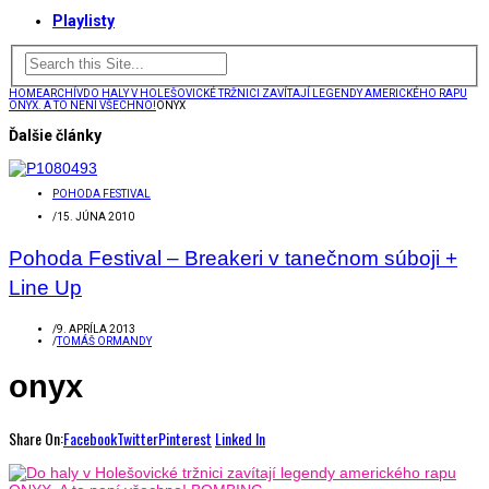
Playlisty
HOME
ARCHÍV
DO HALY V HOLEŠOVICKÉ TRŽNICI ZAVÍTAJÍ LEGENDY AMERICKÉHO RAPU
ONYX. A TO NENÍ VŠECHNO!
ONYX
Ďalšie články
POHODA FESTIVAL
/
15. JÚNA 2010
Pohoda Festival – Breakeri v tanečnom súboji +
Line Up
/
9. APRÍLA 2013
/
TOMÁŠ ORMANDY
onyx
Share On:
Facebook
Twitter
Pinterest
Linked In