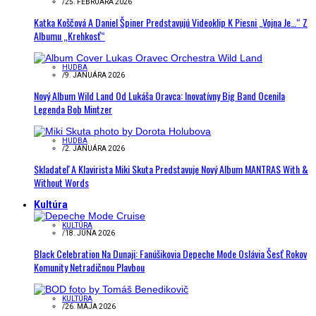
/
25. FEBRUÁRA 2026
Katka Koščová A Daniel Špiner Predstavujú Videoklip K Piesni „Vojna Je…“ Z
Albumu „Krehkosť“
HUDBA
/
9. JANUÁRA 2026
Nový Album Wild Land Od Lukáša Oravca: Inovatívny Big Band Ocenila
Legenda Bob Mintzer
HUDBA
/
2. JANUÁRA 2026
Skladateľ A Klavirista Miki Skuta Predstavuje Nový Album MANTRAS With &
Without Words
Kultúra
KULTÚRA
/
18. JÚNA 2026
Black Celebration Na Dunaji: Fanúšikovia Depeche Mode Oslávia Šesť Rokov
Komunity Netradičnou Plavbou
KULTÚRA
/
26. MÁJA 2026