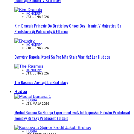
Odohrajú Koncert V Bratislave
KONCERTY
/
23. JÚNA 2026
Kim Dracula Prinesie Do Bratislavy Chaos Bez Hraníc. V Majesticu Sa
Predstavia Aj Patriarchy A Etterna
KONCERTY
/
18. JÚNA 2026
Dymytry: Kapela, Ktorá Sa Pre Mňa Stala Viac Než Len Hudbou
KONCERTY
/
11. JÚNA 2026
The Rasmus Zavítajú Do Bratislavy
Hudba
HUDBA
/
21. MÁJA 2026
Medial Banana Sa Neboja Experimentovať: Ich Najnovšiu Hitovku Produkoval
Ikonický Britský Producent Ed Solo
HUDBA