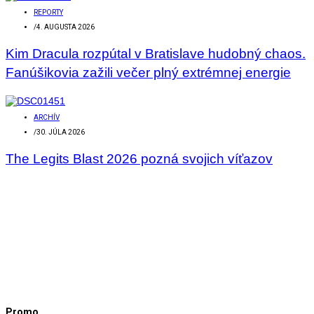
REPORTY
/
4. AUGUSTA 2026
Kim Dracula rozpútal v Bratislave hudobný chaos.
Fanúšikovia zažili večer plný extrémnej energie
ARCHÍV
/
30. JÚLA 2026
The Legits Blast 2026 pozná svojich víťazov
Promo