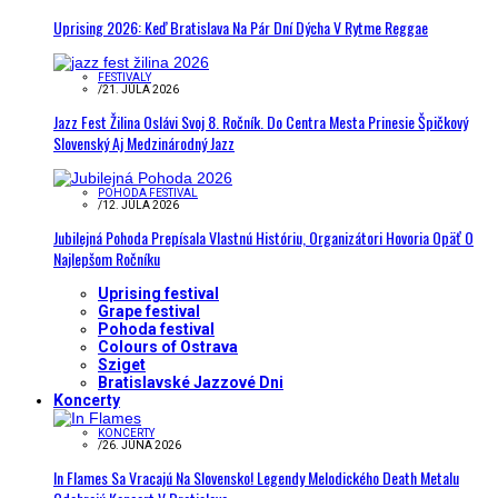
Uprising 2026: Keď Bratislava Na Pár Dní Dýcha V Rytme Reggae
FESTIVALY
/
21. JÚLA 2026
Jazz Fest Žilina Oslávi Svoj 8. Ročník. Do Centra Mesta Prinesie Špičkový
Slovenský Aj Medzinárodný Jazz
POHODA FESTIVAL
/
12. JÚLA 2026
Jubilejná Pohoda Prepísala Vlastnú Históriu, Organizátori Hovoria Opäť O
Najlepšom Ročníku
Uprising festival
Grape festival
Pohoda festival
Colours of Ostrava
Sziget
Bratislavské Jazzové Dni
Koncerty
KONCERTY
/
26. JÚNA 2026
In Flames Sa Vracajú Na Slovensko! Legendy Melodického Death Metalu