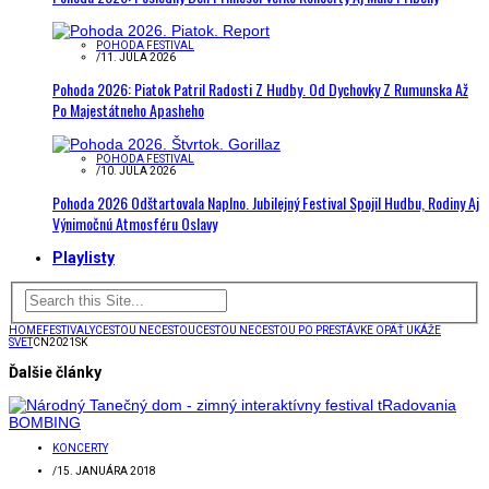
POHODA FESTIVAL
/
11. JÚLA 2026
Pohoda 2026: Piatok Patril Radosti Z Hudby. Od Dychovky Z Rumunska Až
Po Majestátneho Apasheho
POHODA FESTIVAL
/
10. JÚLA 2026
Pohoda 2026 Odštartovala Naplno. Jubilejný Festival Spojil Hudbu, Rodiny Aj
Výnimočnú Atmosféru Oslavy
Playlisty
HOME
FESTIVALY
CESTOU NECESTOU
CESTOU NECESTOU PO PRESTÁVKE OPÄŤ UKÁŽE
SVET
CN2021SK
Ďalšie články
KONCERTY
/
15. JANUÁRA 2018