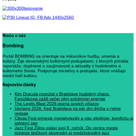
Niečo o nás
Bombing
Portál BOMBING sa orientuje na milovníkov hudby, umenia a
kultúry. Žije slovenskými kultúrnymi podujatiami, z ktorých prináša
reportáže, doplnené o zaujímavosti a aktuality z hudobného a
kultúrneho života. Podporuje iniciatívy a podujatia, ktoré vnášajú
medzi ľudí kultúru.
Najnovšie články
Kim Dracula rozpútal v Bratislave hudobný chaos.
Fanúšikovia zažili večer plný extrémnej energie
The Legits Blast 2026 pozná svojich víťazov
Uprising 2026: Keď Bratislava na pár dní dýcha v rytme
reggae
Cibula Fest prinesie megahviezdy a viac ekológie, komfortu aj
splnený sen
Jazz Fest Žilina oslávi svoj 8. ročník. Do centra mesta
prinesie špičkový slovenský aj medzinárodný jazz