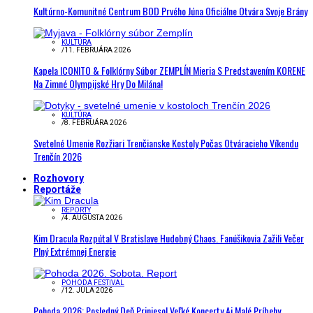
Kultúrno-Komunitné Centrum BOD Prvého Júna Oficiálne Otvára Svoje Brány
KULTÚRA
/
11. FEBRUÁRA 2026
Kapela ICONITO & Folklórny Súbor ZEMPLÍN Mieria S Predstavením KORENE
Na Zimné Olympijské Hry Do Milána!
KULTÚRA
/
8. FEBRUÁRA 2026
Svetelné Umenie Rozžiari Trenčianske Kostoly Počas Otváracieho Víkendu
Trenčín 2026
Rozhovory
Reportáže
REPORTY
/
4. AUGUSTA 2026
Kim Dracula Rozpútal V Bratislave Hudobný Chaos. Fanúšikovia Zažili Večer
Plný Extrémnej Energie
POHODA FESTIVAL
/
12. JÚLA 2026
Pohoda 2026: Posledný Deň Priniesol Veľké Koncerty Aj Malé Príbehy