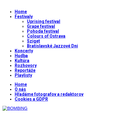
Home
Festivaly
Uprising festival
Grape festival
Pohoda festival
Colours of Ostrava
Sziget
Bratislavské Jazzové Dni
Koncerty
Hudba
Kultúra
Rozhovory
Reportáže
Playlisty
Home
O nás
Hľadáme fotografov a redaktorov
Cookies a GDPR