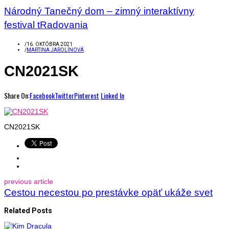
Národný Tanečný dom – zimný interaktívny
festival tRadovania
/
16. OKTÓBRA 2021
/
MARTINA JAROLÍNOVÁ
CN2021SK
Share On:
Facebook
Twitter
Pinterest
Linked In
CN2021SK
previous article
Cestou necestou po prestávke opäť ukáže svet
Related Posts