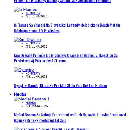
Prinesú Do Bratislavy Ikonický Soundtrack Seriálového Fenoménu
KONCERTY
/
26. JÚNA 2026
In Flames Sa Vracajú Na Slovensko! Legendy Melodického Death Metalu
Odohrajú Koncert V Bratislave
KONCERTY
/
23. JÚNA 2026
Kim Dracula Prinesie Do Bratislavy Chaos Bez Hraníc. V Majesticu Sa
Predstavia Aj Patriarchy A Etterna
KONCERTY
/
18. JÚNA 2026
Dymytry: Kapela, Ktorá Sa Pre Mňa Stala Viac Než Len Hudbou
Hudba
HUDBA
/
21. MÁJA 2026
Medial Banana Sa Neboja Experimentovať: Ich Najnovšiu Hitovku Produkoval
Ikonický Britský Producent Ed Solo