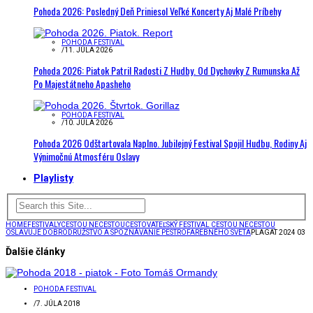
Pohoda 2026: Posledný Deň Priniesol Veľké Koncerty Aj Malé Príbehy
POHODA FESTIVAL
/
11. JÚLA 2026
Pohoda 2026: Piatok Patril Radosti Z Hudby. Od Dychovky Z Rumunska Až
Po Majestátneho Apasheho
POHODA FESTIVAL
/
10. JÚLA 2026
Pohoda 2026 Odštartovala Naplno. Jubilejný Festival Spojil Hudbu, Rodiny Aj
Výnimočnú Atmosféru Oslavy
Playlisty
HOME
FESTIVALY
CESTOU NECESTOU
CESTOVATEĽSKÝ FESTIVAL CESTOU NECESTOU
OSLAVUJE DOBRODRUŽSTVO A SPOZNÁVANIE PESTROFAREBNÉHO SVETA
PLAGAT 2024 03
Ďalšie články
POHODA FESTIVAL
/
7. JÚLA 2018