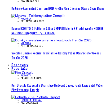
/
26. MÁJA 2026
Kultúrno-Komunitné Centrum BOD Prvého Júna Oficiálne Otvára Svoje Brány
KULTÚRA
/
11. FEBRUÁRA 2026
Kapela ICONITO & Folklórny Súbor ZEMPLÍN Mieria S Predstavením KORENE
Na Zimné Olympijské Hry Do Milána!
KULTÚRA
/
8. FEBRUÁRA 2026
Svetelné Umenie Rozžiari Trenčianske Kostoly Počas Otváracieho Víkendu
Trenčín 2026
Rozhovory
Reportáže
REPORTY
/
4. AUGUSTA 2026
Kim Dracula Rozpútal V Bratislave Hudobný Chaos. Fanúšikovia Zažili Večer
Plný Extrémnej Energie
POHODA FESTIVAL
/
12. JÚLA 2026