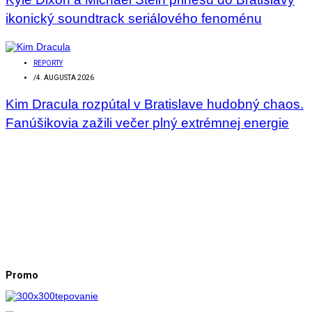
ikonický soundtrack seriálového fenoménu
REPORTY
/
4. AUGUSTA 2026
Kim Dracula rozpútal v Bratislave hudobný chaos.
Fanúšikovia zažili večer plný extrémnej energie
Promo