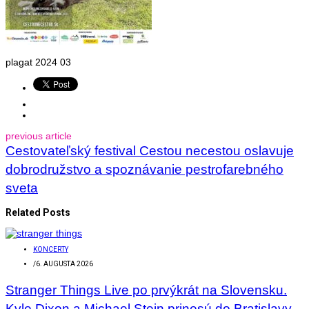
plagat 2024 03
previous article
Cestovateľský festival Cestou necestou oslavuje
dobrodružstvo a spoznávanie pestrofarebného
sveta
Related Posts
KONCERTY
/
6. AUGUSTA 2026
Stranger Things Live po prvýkrát na Slovensku.
Kyle Dixon a Michael Stein prinesú do Bratislavy