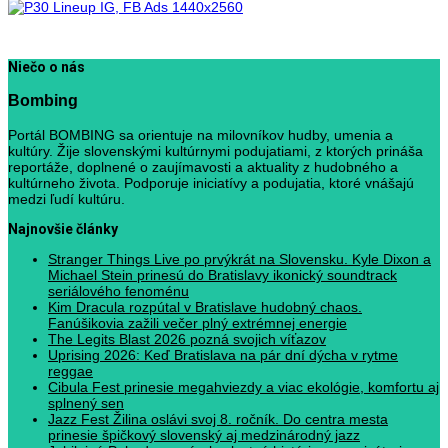
Niečo o nás
Bombing
Portál BOMBING sa orientuje na milovníkov hudby, umenia a
kultúry. Žije slovenskými kultúrnymi podujatiami, z ktorých prináša
reportáže, doplnené o zaujímavosti a aktuality z hudobného a
kultúrneho života. Podporuje iniciatívy a podujatia, ktoré vnášajú
medzi ľudí kultúru.
Najnovšie články
Stranger Things Live po prvýkrát na Slovensku. Kyle Dixon a
Michael Stein prinesú do Bratislavy ikonický soundtrack
seriálového fenoménu
Kim Dracula rozpútal v Bratislave hudobný chaos.
Fanúšikovia zažili večer plný extrémnej energie
The Legits Blast 2026 pozná svojich víťazov
Uprising 2026: Keď Bratislava na pár dní dýcha v rytme
reggae
Cibula Fest prinesie megahviezdy a viac ekológie, komfortu aj
splnený sen
Jazz Fest Žilina oslávi svoj 8. ročník. Do centra mesta
prinesie špičkový slovenský aj medzinárodný jazz