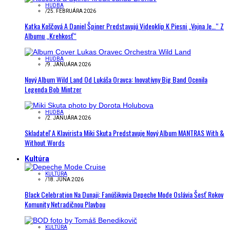
HUDBA
/
25. FEBRUÁRA 2026
Katka Koščová A Daniel Špiner Predstavujú Videoklip K Piesni „Vojna Je…“ Z
Albumu „Krehkosť“
HUDBA
/
9. JANUÁRA 2026
Nový Album Wild Land Od Lukáša Oravca: Inovatívny Big Band Ocenila
Legenda Bob Mintzer
HUDBA
/
2. JANUÁRA 2026
Skladateľ A Klavirista Miki Skuta Predstavuje Nový Album MANTRAS With &
Without Words
Kultúra
KULTÚRA
/
18. JÚNA 2026
Black Celebration Na Dunaji: Fanúšikovia Depeche Mode Oslávia Šesť Rokov
Komunity Netradičnou Plavbou
KULTÚRA