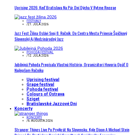
Uprising 2026: Keď Bratislava Na Pár Dní Dýcha V Rytme Reggae
FESTIVALY
/
21. JÚLA 2026
Jazz Fest Žilina Oslávi Svoj 8. Ročník. Do Centra Mesta Prinesie Špičkový
Slovenský Aj Medzinárodný Jazz
POHODA FESTIVAL
/
12. JÚLA 2026
Jubilejná Pohoda Prepísala Vlastnú Históriu, Organizátori Hovoria Opäť O
Najlepšom Ročníku
Uprising festival
Grape festival
Pohoda festival
Colours of Ostrava
Sziget
Bratislavské Jazzové Dni
Koncerty
KONCERTY
/
6. AUGUSTA 2026
Stranger Things Live Po Prvýkrát Na Slovensku. Kyle Dixon A Michael Stein