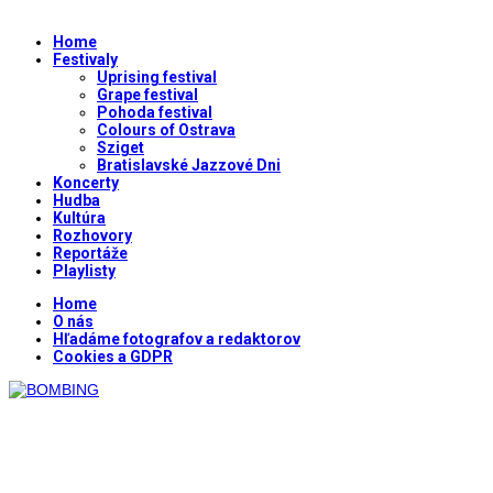
Home
Festivaly
Uprising festival
Grape festival
Pohoda festival
Colours of Ostrava
Sziget
Bratislavské Jazzové Dni
Koncerty
Hudba
Kultúra
Rozhovory
Reportáže
Playlisty
Home
O nás
Hľadáme fotografov a redaktorov
Cookies a GDPR