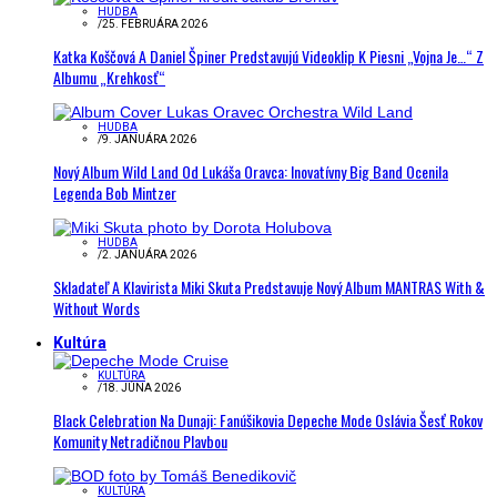
HUDBA
/
25. FEBRUÁRA 2026
Katka Koščová A Daniel Špiner Predstavujú Videoklip K Piesni „Vojna Je…“ Z
Albumu „Krehkosť“
HUDBA
/
9. JANUÁRA 2026
Nový Album Wild Land Od Lukáša Oravca: Inovatívny Big Band Ocenila
Legenda Bob Mintzer
HUDBA
/
2. JANUÁRA 2026
Skladateľ A Klavirista Miki Skuta Predstavuje Nový Album MANTRAS With &
Without Words
Kultúra
KULTÚRA
/
18. JÚNA 2026
Black Celebration Na Dunaji: Fanúšikovia Depeche Mode Oslávia Šesť Rokov
Komunity Netradičnou Plavbou
KULTÚRA