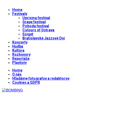
Home
Festivaly
Uprising festival
Grape festival
Pohoda festival
Colours of Ostrava
Sziget
Bratislavské Jazzové Dni
Koncerty
Hudba
Kultúra
Rozhovory
Reportáže
Playlisty
Home
O nás
Hľadáme fotografov a redaktorov
Cookies a GDPR