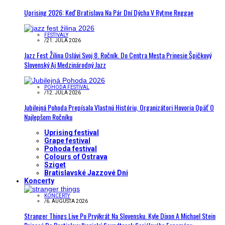
Uprising 2026: Keď Bratislava Na Pár Dní Dýcha V Rytme Reggae
FESTIVALY
/
21. JÚLA 2026
Jazz Fest Žilina Oslávi Svoj 8. Ročník. Do Centra Mesta Prinesie Špičkový
Slovenský Aj Medzinárodný Jazz
POHODA FESTIVAL
/
12. JÚLA 2026
Jubilejná Pohoda Prepísala Vlastnú Históriu, Organizátori Hovoria Opäť O
Najlepšom Ročníku
Uprising festival
Grape festival
Pohoda festival
Colours of Ostrava
Sziget
Bratislavské Jazzové Dni
Koncerty
KONCERTY
/
6. AUGUSTA 2026
Stranger Things Live Po Prvýkrát Na Slovensku. Kyle Dixon A Michael Stein