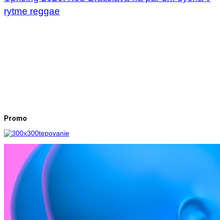
rytme reggae
Promo