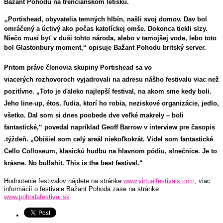
Bažant Pohodu na trenčianskom letisku.
„
Portishead, obyvatelia temných hlbín, našli svoj domov. Dav bol
omráčený a úctivý ako počas katolíckej omše. Dokonca tiekli slzy.
Niečo musí byť v duši tohto národa, alebo v tamojšej vode, lebo toto
bol Glastonbury moment,“ opisuje Bažant Pohodu britský server.
Pritom práve členovia skupiny Portishead sa vo
viacerých rozhovoroch vyjadrovali na adresu nášho festivalu viac než
pozitívne. „Toto je ďaleko najlepší festival, na akom sme kedy boli.
Jeho line-up, étos, ľudia, ktorí ho robia, neziskové organizácie, jedlo,
všetko. Dal som si dnes poobede dve veľké makrely – boli
fantastické,“ povedal napríklad Geoff Barrow v interview pre časopis
.týždeň. „Obišiel som celý areál niekoľkokrát. Videl som fantastické
Cello Colloseum, klasickú hudbu na hlavnom pódiu, slnečnice. Je to
krásne. No bullshit. This is the best festival.“
Hodnotenie festivalov nájdete na stránke
www.virtualfestivals.com
, viac
informácií o festivale Bažant Pohoda zase na stránke
www.pohodafestival.sk
.