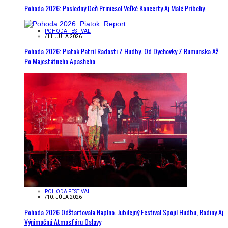
Pohoda 2026: Posledný Deň Priniesol Veľké Koncerty Aj Malé Príbehy
POHODA FESTIVAL
/
11. JÚLA 2026
Pohoda 2026: Piatok Patril Radosti Z Hudby. Od Dychovky Z Rumunska Až
Po Majestátneho Apasheho
POHODA FESTIVAL
/
10. JÚLA 2026
Pohoda 2026 Odštartovala Naplno. Jubilejný Festival Spojil Hudbu, Rodiny Aj
Výnimočnú Atmosféru Oslavy