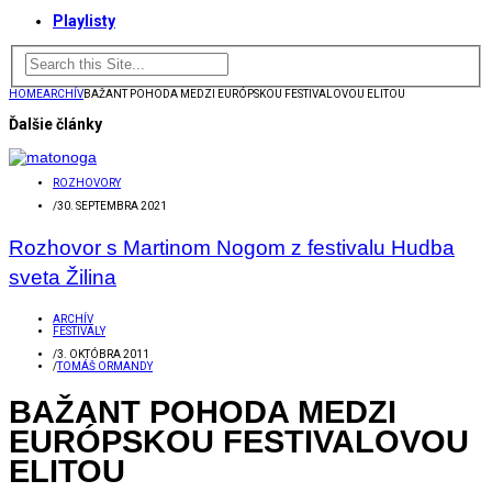
Playlisty
HOME
ARCHÍV
BAŽANT POHODA MEDZI EURÓPSKOU FESTIVALOVOU ELITOU
Ďalšie články
ROZHOVORY
/
30. SEPTEMBRA 2021
Rozhovor s Martinom Nogom z festivalu Hudba
sveta Žilina
ARCHÍV
FESTIVALY
/
3. OKTÓBRA 2011
/
TOMÁŠ ORMANDY
BAŽANT POHODA MEDZI
EURÓPSKOU FESTIVALOVOU
ELITOU