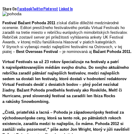
Share On:
Facebook
Twitter
Pinterest
Linked In
Festival Bažant Pohoda 2011
získal ďalšie dôležité medzinárodné
ocenenie. Editori prestížneho festivalového portálu Virtual Festivals ho
zaradili na tretie miesto v rebríčku európskych mimobritských festivalov.
Rebríček zostavil server pri príležitosti vyhlásenia ankety UK Festival
Awards, v ktorej môžu fanúšikovia hlasovať v piatich kategóriách.
V štyroch si vyberajú medzi najlepšími festivalmi na Ostrovoch, v tej
piatej –
Best Overseas Festival
– je nominovaná aj
Bažant Pohoda 2011.
Virtual Festivals sa už 23 rokov špecializuje na festivaly a patrí
k najrešpektovanejším médiám svojho druhu. Do svojho aktuálneho
rebríčka zaradil pätnásť najlepších festivalov, medzi najlepších
sedem sa dostali len festivaly, ktoré dostali v hodnotení redaktorov
Virtual Festivals deväť z desiatich bodov – plný počet nezískal
žiadny. Bažant Pohoda predbehla festivaly ako Roskilde, Melt! či
Hurricane, pred slovenský festival sa zaradili len Ibiza Rocks
a rakúsky Snowbombing.
„
Čistá, priateľská a lacná – Pohoda je západoeurópsky festival za
východoeurópske ceny, ktorá sa tento rok, po pätnástich rokoch
existencie, zaradila medzi to najlepšie, čo máme. Pohoda 2012 si
zaslúži vašu pozornosť,“ píše autor Jon Wright, ktorý v júli navštívil