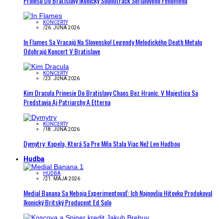
Prinesú Do Bratislavy Ikonický Soundtrack Seriálového Fenoménu
KONCERTY
/
26. JÚNA 2026
In Flames Sa Vracajú Na Slovensko! Legendy Melodického Death Metalu
Odohrajú Koncert V Bratislave
KONCERTY
/
23. JÚNA 2026
Kim Dracula Prinesie Do Bratislavy Chaos Bez Hraníc. V Majesticu Sa
Predstavia Aj Patriarchy A Etterna
KONCERTY
/
18. JÚNA 2026
Dymytry: Kapela, Ktorá Sa Pre Mňa Stala Viac Než Len Hudbou
Hudba
HUDBA
/
21. MÁJA 2026
Medial Banana Sa Neboja Experimentovať: Ich Najnovšiu Hitovku Produkoval
Ikonický Britský Producent Ed Solo