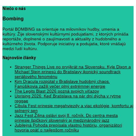
Niečo o nás
Bombing
Portál BOMBING sa orientuje na milovníkov hudby, umenia a
kultúry. Žije slovenskými kultúrnymi podujatiami, z ktorých prináša
reportáže, doplnené o zaujímavosti a aktuality z hudobného a
kultúrneho života. Podporuje iniciatívy a podujatia, ktoré vnášajú
medzi ľudí kultúru.
Najnovšie články
Stranger Things Live po prvýkrát na Slovensku. Kyle Dixon a
Michael Stein prinesú do Bratislavy ikonický soundtrack
seriálového fenoménu
Kim Dracula rozpútal v Bratislave hudobný chaos.
Fanúšikovia zažili večer plný extrémnej energie
The Legits Blast 2026 pozná svojich víťazov
Uprising 2026: Keď Bratislava na pár dní dýcha v rytme
reggae
Cibula Fest prinesie megahviezdy a viac ekológie, komfortu aj
splnený sen
Jazz Fest Žilina oslávi svoj 8. ročník. Do centra mesta
prinesie špičkový slovenský aj medzinárodný jazz
Jubilejná Pohoda prepísala vlastnú históriu, organizátori
hovoria opäť o najlepšom ročníku