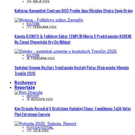
/
26. MÁJA 2026
Kultúrno-Komunitné Centrum BOD Prvého Júna Oficiálne Otvára Svoje Brány
KULTÚRA
/
11. FEBRUÁRA 2026
Kapela ICONITO & Folklórny Súbor ZEMPLÍN Mieria S Predstavením KORENE
Na Zimné Olympijské Hry Do Milána!
KULTÚRA
/
8. FEBRUÁRA 2026
Svetelné Umenie Rozžiari Trenčianske Kostoly Počas Otváracieho Víkendu
Trenčín 2026
Rozhovory
Reportáže
REPORTY
/
4. AUGUSTA 2026
Kim Dracula Rozpútal V Bratislave Hudobný Chaos. Fanúšikovia Zažili Večer
Plný Extrémnej Energie
POHODA FESTIVAL
/
12. JÚLA 2026