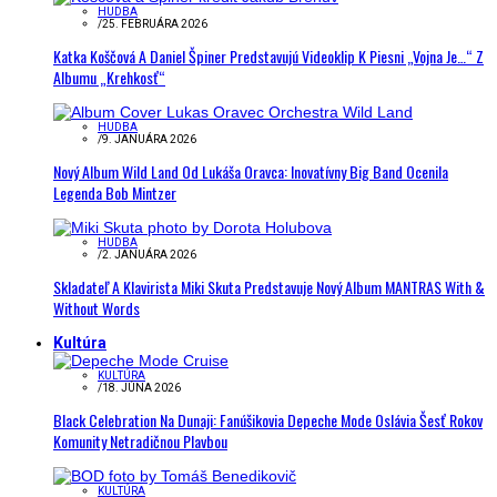
HUDBA
/
25. FEBRUÁRA 2026
Katka Koščová A Daniel Špiner Predstavujú Videoklip K Piesni „Vojna Je…“ Z
Albumu „Krehkosť“
HUDBA
/
9. JANUÁRA 2026
Nový Album Wild Land Od Lukáša Oravca: Inovatívny Big Band Ocenila
Legenda Bob Mintzer
HUDBA
/
2. JANUÁRA 2026
Skladateľ A Klavirista Miki Skuta Predstavuje Nový Album MANTRAS With &
Without Words
Kultúra
KULTÚRA
/
18. JÚNA 2026
Black Celebration Na Dunaji: Fanúšikovia Depeche Mode Oslávia Šesť Rokov
Komunity Netradičnou Plavbou
KULTÚRA