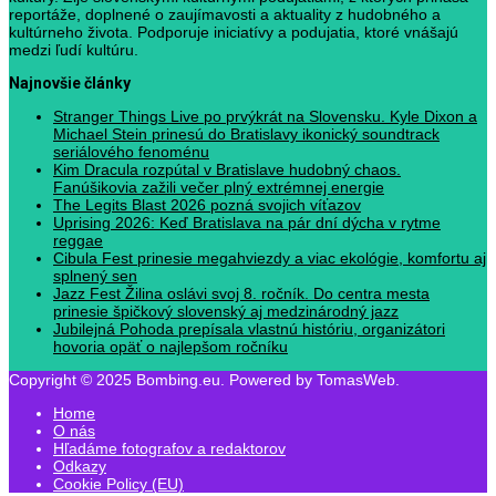
reportáže, doplnené o zaujímavosti a aktuality z hudobného a
kultúrneho života. Podporuje iniciatívy a podujatia, ktoré vnášajú
medzi ľudí kultúru.
Najnovšie články
Stranger Things Live po prvýkrát na Slovensku. Kyle Dixon a
Michael Stein prinesú do Bratislavy ikonický soundtrack
seriálového fenoménu
Kim Dracula rozpútal v Bratislave hudobný chaos.
Fanúšikovia zažili večer plný extrémnej energie
The Legits Blast 2026 pozná svojich víťazov
Uprising 2026: Keď Bratislava na pár dní dýcha v rytme
reggae
Cibula Fest prinesie megahviezdy a viac ekológie, komfortu aj
splnený sen
Jazz Fest Žilina oslávi svoj 8. ročník. Do centra mesta
prinesie špičkový slovenský aj medzinárodný jazz
Jubilejná Pohoda prepísala vlastnú históriu, organizátori
hovoria opäť o najlepšom ročníku
Copyright © 2025 Bombing.eu. Powered by TomasWeb.
Home
O nás
Hľadáme fotografov a redaktorov
Odkazy
Cookie Policy (EU)