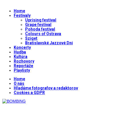
Home
Festivaly
Uprising festival
Grape festival
Pohoda festival
Colours of Ostrava
Sziget
Bratislavské Jazzové Dni
Koncerty
Hudba
Kultúra
Rozhovory
Reportáže
Playlisty
Home
O nás
Hľadáme fotografov a redaktorov
Cookies a GDPR