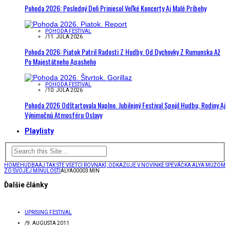
Pohoda 2026: Posledný Deň Priniesol Veľké Koncerty Aj Malé Príbehy
POHODA FESTIVAL
/
11. JÚLA 2026
Pohoda 2026: Piatok Patril Radosti Z Hudby. Od Dychovky Z Rumunska Až
Po Majestátneho Apasheho
POHODA FESTIVAL
/
10. JÚLA 2026
Pohoda 2026 Odštartovala Naplno. Jubilejný Festival Spojil Hudbu, Rodiny Aj
Výnimočnú Atmosféru Oslavy
Playlisty
HOME
HUDBA
AJ TAK STE VŠETCI ROVNAKÍ, ODKAZUJE V NOVINKE SPEVÁČKA ALYA MUŽOM
ZO SVOJEJ MINULOSTI
ALYA00003 MIN
Ďalšie články
UPRISING FESTIVAL
/
9. AUGUSTA 2011