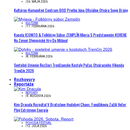
/
26. MÁJA 2026
Kultúrno-Komunitné Centrum BOD Prvého Júna Oficiálne Otvára Svoje Brány
KULTÚRA
/
11. FEBRUÁRA 2026
Kapela ICONITO & Folklórny Súbor ZEMPLÍN Mieria S Predstavením KORENE
Na Zimné Olympijské Hry Do Milána!
KULTÚRA
/
8. FEBRUÁRA 2026
Svetelné Umenie Rozžiari Trenčianske Kostoly Počas Otváracieho Víkendu
Trenčín 2026
Rozhovory
Reportáže
REPORTY
/
4. AUGUSTA 2026
Kim Dracula Rozpútal V Bratislave Hudobný Chaos. Fanúšikovia Zažili Večer
Plný Extrémnej Energie
POHODA FESTIVAL
/
12. JÚLA 2026