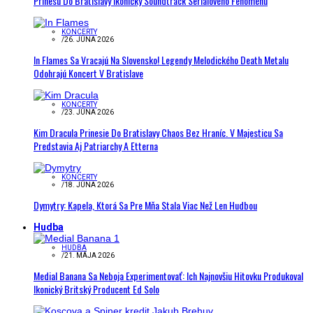
Prinesú Do Bratislavy Ikonický Soundtrack Seriálového Fenoménu
KONCERTY
/
26. JÚNA 2026
In Flames Sa Vracajú Na Slovensko! Legendy Melodického Death Metalu
Odohrajú Koncert V Bratislave
KONCERTY
/
23. JÚNA 2026
Kim Dracula Prinesie Do Bratislavy Chaos Bez Hraníc. V Majesticu Sa
Predstavia Aj Patriarchy A Etterna
KONCERTY
/
18. JÚNA 2026
Dymytry: Kapela, Ktorá Sa Pre Mňa Stala Viac Než Len Hudbou
Hudba
HUDBA
/
21. MÁJA 2026
Medial Banana Sa Neboja Experimentovať: Ich Najnovšiu Hitovku Produkoval
Ikonický Britský Producent Ed Solo