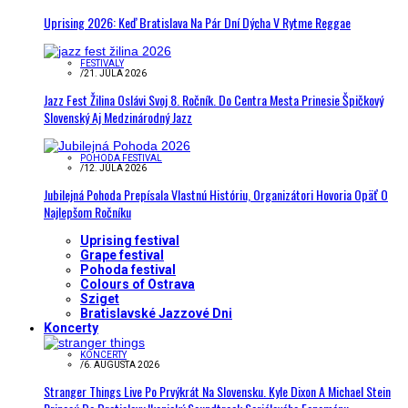
Uprising 2026: Keď Bratislava Na Pár Dní Dýcha V Rytme Reggae
FESTIVALY
/
21. JÚLA 2026
Jazz Fest Žilina Oslávi Svoj 8. Ročník. Do Centra Mesta Prinesie Špičkový
Slovenský Aj Medzinárodný Jazz
POHODA FESTIVAL
/
12. JÚLA 2026
Jubilejná Pohoda Prepísala Vlastnú Históriu, Organizátori Hovoria Opäť O
Najlepšom Ročníku
Uprising festival
Grape festival
Pohoda festival
Colours of Ostrava
Sziget
Bratislavské Jazzové Dni
Koncerty
KONCERTY
/
6. AUGUSTA 2026
Stranger Things Live Po Prvýkrát Na Slovensku. Kyle Dixon A Michael Stein