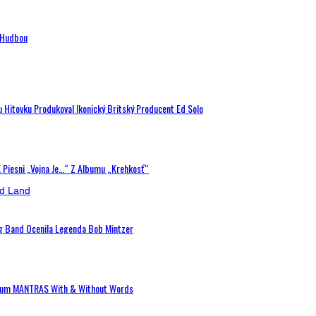
n Hudbou
u Hitovku Produkoval Ikonický Britský Producent Ed Solo
K Piesni „Vojna Je…“ Z Albumu „Krehkosť“
ig Band Ocenila Legenda Bob Mintzer
 Album MANTRAS With & Without Words