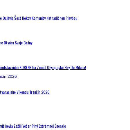
de Oslávia Šesť Rokov Komunity Netradičnou Plavbou
ne Otvára Svoje Brány
Predstavením KORENE Na Zimné Olympijské Hry Do Milána!
Otváracieho Víkendu Trenčín 2026
šikovia Zažili Večer Plný Extrémnej Energie