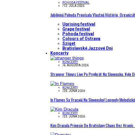
POHODA FESTIVAL
/
12. JÚLA 2026
Jubilejná Pohoda Prepísala Vlastnú Históriu, Organizá
Uprising festival
Grape festival
Pohoda festival
Colours of Ostrava
Sziget
Bratislavské Jazzové Dni
Koncerty
KONCERTY
/
6. AUGUSTA 2026
Stranger Things Live Po Prvýkrát Na Slovensku. Kyle D
KONCERTY
/
26. JÚNA 2026
In Flames Sa Vracajú Na Slovensko! Legendy Melodick
KONCERTY
/
23. JÚNA 2026
Kim Dracula Prinesie Do Bratislavy Chaos Bez Hraníc. 