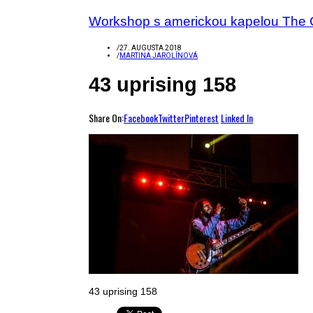
Workshop s americkou kapelou The 
/
27. AUGUSTA 2018
/
MARTINA JAROLÍNOVÁ
43 uprising 158
Share On:
Facebook
Twitter
Pinterest
Linked In
43 uprising 158