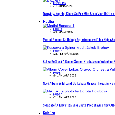
KONCERTY
/
18. JÚNA 2026
Dymytry: Kapela, Ktorá Sa Pre Mňa Stala Viac Než Le
Hudba
HUDBA
/
21. MÁJA 2026
Medial Banana Sa Neboja Experimentovať: Ich Najnovši
HUDBA
/
25. FEBRUÁRA 2026
Katka Koščová A Daniel Špiner Predstavujú Videoklip 
HUDBA
/
9. JANUÁRA 2026
Nový Album Wild Land Od Lukáša Oravca: Inovatívny B
HUDBA
/
2. JANUÁRA 2026
Skladateľ A Klavirista Miki Skuta Predstavuje Nový
Kultúra