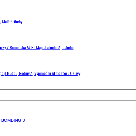
j Malé Príbehy
hovky Z Rumunska Až Po Majestátneho Apasheho
Spojil Hudbu, Rodiny Aj Výnimočnú Atmosféru Oslavy
8