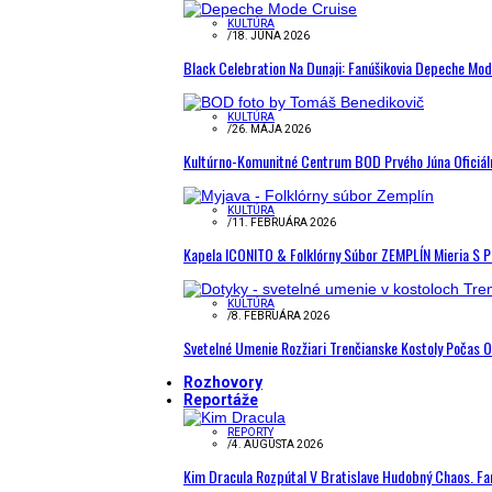
KULTÚRA
/
18. JÚNA 2026
Black Celebration Na Dunaji: Fanúšikovia Depeche Mo
KULTÚRA
/
26. MÁJA 2026
Kultúrno-Komunitné Centrum BOD Prvého Júna Oficiál
KULTÚRA
/
11. FEBRUÁRA 2026
Kapela ICONITO & Folklórny Súbor ZEMPLÍN Mieria S 
KULTÚRA
/
8. FEBRUÁRA 2026
Svetelné Umenie Rozžiari Trenčianske Kostoly Počas 
Rozhovory
Reportáže
REPORTY
/
4. AUGUSTA 2026
Kim Dracula Rozpútal V Bratislave Hudobný Chaos. Fanú