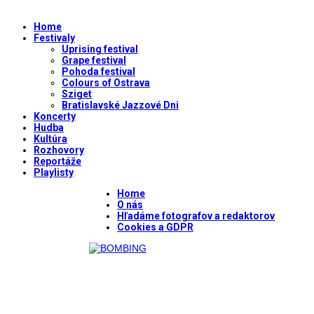
Home
Festivaly
Uprising festival
Grape festival
Pohoda festival
Colours of Ostrava
Sziget
Bratislavské Jazzové Dni
Koncerty
Hudba
Kultúra
Rozhovory
Reportáže
Playlisty
Home
O nás
Hľadáme fotografov a redaktorov
Cookies a GDPR