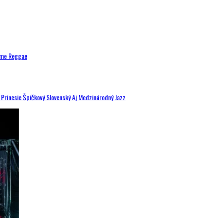
ytme Reggae
a Prinesie Špičkový Slovenský Aj Medzinárodný Jazz