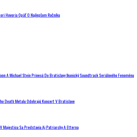
tori Hovoria Opäť O Najlepšom Ročníku
ixon A Michael Stein Prinesú Do Bratislavy Ikonický Soundtrack Seriálového Fenoménu
ého Death Metalu Odohrajú Koncert V Bratislave
V Majesticu Sa Predstavia Aj Patriarchy A Etterna