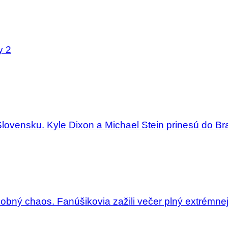
y 2
Slovensku. Kyle Dixon a Michael Stein prinesú do Bra
dobný chaos. Fanúšikovia zažili večer plný extrémne