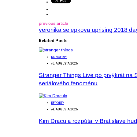
previous article
veronika selepkova uprising 2018 da
Related Posts
KONCERTY
/
6. AUGUSTA 2026
Stranger Things Live po prvýkrát na 
seriálového fenoménu
REPORTY
/
4. AUGUSTA 2026
Kim Dracula rozpútal v Bratislave hu