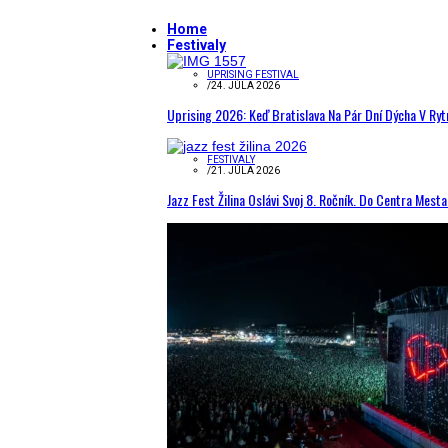
Home
Festivaly
UPRISING FESTIVAL
/
24. JÚLA 2026
Uprising 2026: Keď Bratislava Na Pár Dní Dýcha V R
FESTIVALY
/
21. JÚLA 2026
Jazz Fest Žilina Oslávi Svoj 8. Ročník. Do Centra Mest