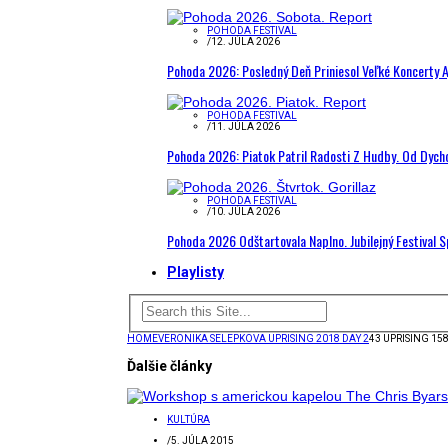
POHODA FESTIVAL
/
12. JÚLA 2026
Pohoda 2026: Posledný Deň Priniesol Veľké Koncerty A
POHODA FESTIVAL
/
11. JÚLA 2026
Pohoda 2026: Piatok Patril Radosti Z Hudby. Od Dyc
POHODA FESTIVAL
/
10. JÚLA 2026
Pohoda 2026 Odštartovala Naplno. Jubilejný Festival 
Playlisty
HOME
VERONIKA SELEPKOVA UPRISING 2018 DAY 2
43 UPRISING 15
Ďalšie články
KULTÚRA
/
5. JÚLA 2015