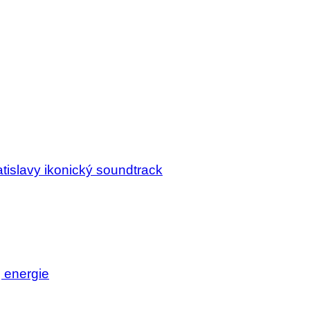
tislavy ikonický soundtrack
j energie